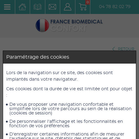
0
04 78 82 02 79
RETOUR
Paramétrage des cookies
Dimanche 10 avril 2022 à 18H56
Découvrez la Ceinture compresse de lin
Lors de la navigation sur ce site, des cookies sont
Dorso Lombaire chauffante !
implantés dans votre navigateur.
Ces cookies dont la durée de vie est limitée ont pour objet
:
De vous proposer une navigation confortable et
simplifiée lors de votre parcours au sein de la réalisation
(cookies de session)
Next
De personnaliser l'affichage et les fonctionnalités en
fonction de vos préférences
D'enregistrer certaines informations afin de mesurer
l'audience sur le site, d'établir des statistiques et de