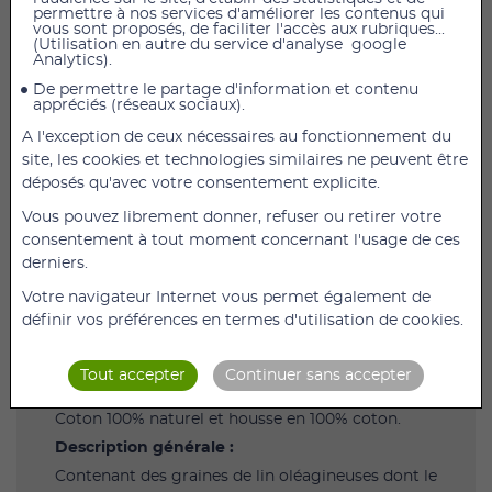
permettre à nos services d'améliorer les contenus qui
vous sont proposés, de faciliter l'accès aux rubriques...
(Utilisation en autre du service d'analyse google
La Ceinture Compresse de lin dorso-lombaire à
Analytics).
découvrir sur France Biomédical Confort !
De permettre le partage d'information et contenu
appréciés (réseaux sociaux).
Contre toutes les douleurs ostéo-articulaires et
A l'exception de ceux nécessaires au fonctionnement du
musculaires, stress, frilosité, régles douloureuses,
site, les cookies et technologies similaires ne peuvent être
grâce aux bienfaits camorifères du Lin
déposés qu'avec votre consentement explicite.
Oléagineux.
Vous pouvez librement donner, refuser ou retirer votre
Sa taille est adaptée à votre corps , elle est de
consentement à tout moment concernant l'usage de ces
28X43 CM avec une housse
derniers.
Elle est composée d'un coussin intérieur
rectangulaire de forme allongée venant couvrir
Votre navigateur Internet vous permet également de
les épaules, trapèzes et cervicales insérable dans
définir vos préférences en termes d'utilisation de cookies.
sa housse à la manière d’un traversin.
Compresse remplie de graines de lin entre deux
Tout accepter
Continuer sans accepter
parois de tissus
Coton 100% naturel et housse en 100% coton.
Description générale :
Contenant des graines de lin oléagineuses dont le