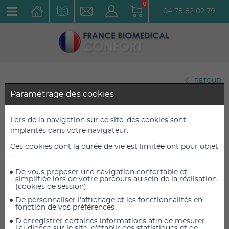
0
04 78 82 02 79
RETOUR
Paramétrage des cookies
Dimanche 19 novembre 2023 à 19H20
Information export : La gamme
Lors de la navigation sur ce site, des cookies sont
française Systam est désormais
implantés dans votre navigateur.
disponible chez MSA MED distributeur
exclusif de la Gamme prévention des
Ces cookies dont la durée de vie est limitée ont pour objet
escarres en Algérie !
:
De vous proposer une navigation confortable et
simplifiée lors de votre parcours au sein de la réalisation
(cookies de session)
De personnaliser l'affichage et les fonctionnalités en
fonction de vos préférences
D'enregistrer certaines informations afin de mesurer
Next
l'audience sur le site, d'établir des statistiques et de