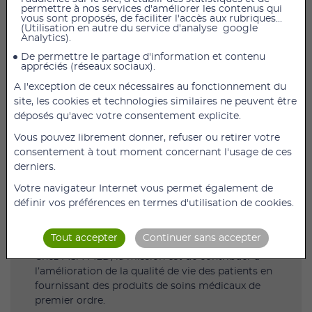
permettre à nos services d'améliorer les contenus qui
vous sont proposés, de faciliter l'accès aux rubriques...
(Utilisation en autre du service d'analyse google
Analytics).
De permettre le partage d'information et contenu
appréciés (réseaux sociaux).
Information export : La gamme française
Systam est désormais disponible chez MSA
A l'exception de ceux nécessaires au fonctionnement du
MED distributeur exclusif de la Gamme
site, les cookies et technologies similaires ne peuvent être
prévention des escarres en Algérie !
déposés qu'avec votre consentement explicite.
MSA-MED est fier de distribuer en Algérie et en
Vous pouvez librement donner, refuser ou retirer votre
exclusivité les Matelas et Coussins anti-
consentement à tout moment concernant l'usage de ces
escarres de la marque française SYST’AM®.
derniers.
Pour la prévention et le soulagement des
Votre navigateur Internet vous permet également de
escarres, l' engagement de MSA MED est de
définir vos préférences en termes d'utilisation de cookies.
fournir des solutions de haute qualité pour
répondre aux besoins des patients et des
Tout accepter
Continuer sans accepter
professionnels de santé sur le territoire algérien.
Chez MSA-MED, la mission est de contribuer à
l’amélioration de la qualité de vie des patients en
fournissant des produits de soins médicaux de
premier ordre.