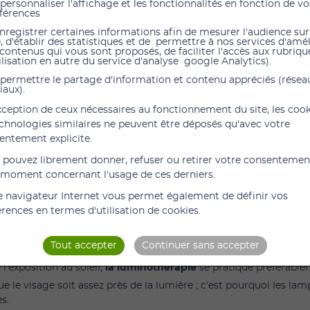
personnaliser l'affichage et les fonctionnalités en fonction de vo
e les coups de blues et la dépression en général, se
férences
 plus vite d’un jetlag ou pour améliorer la qualité de
nregistrer certaines informations afin de mesurer l'audience sur
meil.
e, d'établir des statistiques et de permettre à nos services d'amé
 contenus qui vous sont proposés, de faciliter l'accès aux rubrique
 n’avez jamais essayé
la luminothérapie
, vous pouvez
ilisation en autre du service d'analyse google Analytics).
er facilement avec l’une de nos lampes.
permettre le partage d'information et contenu appréciés (résea
faits sont réels et rapides sur le moral.
iaux).
tre achat de lampe de luminothérapie, nous vous
exception de ceux nécessaires au fonctionnement du site, les coo
ns des modèles de marques réputées, comme
Beurer
,
echnologies similaires ne peuvent être déposés qu'avec votre
Previous
x de différents formats et puissances, que vous
entement explicite.
iez une lampe de luminothérapie pour bureau ou une
 pouvez librement donner, refuser ou retirer votre consentemen
0 000 lux.
 moment concernant l'usage de ces derniers.
-CE QUE LA LUMINOTHÉRAPIE ?
e navigateur Internet vous permet également de définir vos
a dépression, les troubles du sommeil, les effets du décalage hor
érences en termes d'utilisation de cookies.
re !
te la lumière du soleil, mais sans les effets néfastes des UV.
Tout accepter
Continuer sans accepter
nothérapie permet de sécréter plus de sérotonine, ce qui aide à 
’exposition au soleil,
la luminothérapie
se pratique préférable
que le visage soit assez près de la lumière ; c’est pourquoi les 
s.