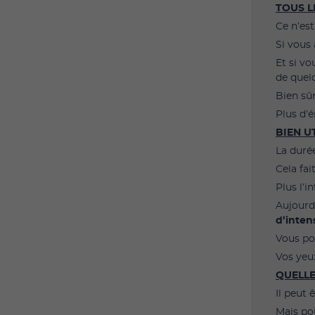
TOUS L
Ce n’est
Si vous
Et si vo
de quelq
Bien sûr
Plus d’
BIEN U
La durée
Cela fai
Plus l’i
Aujourd
d’inten
Vous po
Vos yeux
QUELLE
Il peut 
Mais po