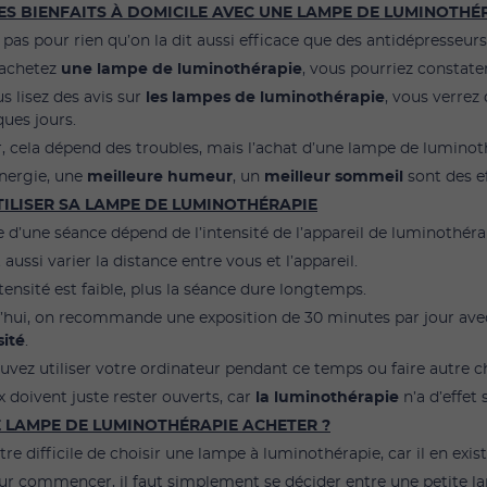
ES BIENFAITS À DOMICILE AVEC UNE LAMPE DE LUMINOTHÉ
 pas pour rien qu’on la dit aussi efficace que des antidépresseurs
 achetez
une lampe de luminothérapie
, vous pourriez constate
us lisez des avis sur
les lampes de luminothérapie
, vous verrez
ues jours.
, cela dépend des troubles, mais l’achat d’une lampe de luminoth
énergie, une
meilleure humeur
, un
meilleur sommeil
sont des ef
TILISER SA LAMPE DE LUMINOTHÉRAPIE
 d’une séance dépend de l’intensité de l’appareil de luminothéra
t aussi varier la distance entre vous et l’appareil.
ntensité est faible, plus la séance dure longtemps.
’hui, on recommande une exposition de 30 minutes par jour av
sité
.
uvez utiliser votre ordinateur pendant ce temps ou faire autre c
 doivent juste rester ouverts, car
la luminothérapie
n’a d’effet 
 LAMPE DE LUMINOTHÉRAPIE ACHETER ?
être difficile de choisir une lampe à luminothérapie, car il en exist
ur commencer, il faut simplement se décider entre une petite 