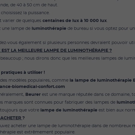
ande, de 40 à 50 cm de haut.
 choisissez la puissance.
ut varier de quelques
centaines de lux à 10 000 lux
.
z une lampe de
luminothérapie
de bureau si vous optez pour une 
z-vous également si plusieurs personnes devraient pouvoir ut
 EST LA MEILLEURE LAMPE DE LUMINOTHÉRAPIE ?
 a beaucoup ; nous dirons donc que les meilleures lampes de lumi
 pratiques à utiliser !
te des modèles populaires, comme
la lampe de luminothérapie B
ance-biomedical-confort.com
néralement,
Beurer
est une marque réputée dans ce domaine,
es marques sont connues pour fabriquer des lampes de
luminot
z toujours que votre
lampe de luminothérapie
est bien aux nor
 ACHETER
?
uvez acheter une lampe de luminothérapie dans de nombreux maga
hérapie est extrêmement populaire.