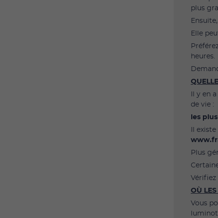
plus gr
Ensuite,
Elle pe
Préfére
heures.
Demande
QUELLE
Il y en
de vie :
les plus
Il exis
www.fr
Plus gé
Certain
Vérifie
OÙ LES
Vous po
luminot