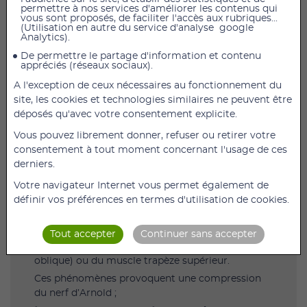
permettre à nos services d'améliorer les contenus qui
vous sont proposés, de faciliter l'accès aux rubriques...
(Utilisation en autre du service d'analyse google
Analytics).
Qu'est ce que la Névralgie d'Arnold ?
De permettre le partage d'information et contenu
La névralgie d’Arnold est une affection
appréciés (réseaux sociaux).
neurologique caractérisée par la compression ou
A l'exception de ceux nécessaires au fonctionnement du
l’inflammation d’un nerf crânien, le nerf grand
site, les cookies et technologies similaires ne peuvent être
pectoral.
déposés qu'avec votre consentement explicite.
C'est une affection douloureuse qui peut
entraîner des symptômes tels que des
Vous pouvez librement donner, refuser ou retirer votre
fourmillements, des picotements ou une
consentement à tout moment concernant l'usage de ces
sensation de brûlure dans le bras et la main.
derniers.
Quelles sont les causes de la névralgie
Votre navigateur Internet vous permet également de
d’Arnold ?
définir vos préférences en termes d'utilisation de cookies.
La névralgie d’Arnold peut être due :
à une contraction musculaire locale :
au niveau
Tout accepter
Continuer sans accepter
du muscle oblique inférieur de la tête (ou grand
oblique) ou du muscle trapèze supérieur.
Ces phénomènes provoquent une compression
du nerf d’Arnold ;