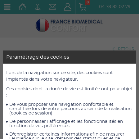
0
04 78 82 02 79
RETOUR
Paramétrage des cookies
Dimanche 11 juin 2023 à 21H32
Qu'est ce que la Névralgie d'Arnold et
Lors de la navigation sur ce site, des cookies sont
quels dispositifs Médicaux utiliser pour
implantés dans votre navigateur.
la soulager?
Ces cookies dont la durée de vie est limitée ont pour objet
:
De vous proposer une navigation confortable et
simplifiée lors de votre parcours au sein de la réalisation
(cookies de session)
De personnaliser l'affichage et les fonctionnalités en
Next
fonction de vos préférences
D'enregistrer certaines informations afin de mesurer
l'audience sur le site, d'établir des statistiques et de