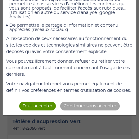
permettre à nos services d'améliorer les contenus qui
vous sont proposés, de faciliter l'accès aux rubriques...
(Utilisation en autre du service d'analyse google
Analytics).
De permettre le partage d'information et contenu
appréciés (réseaux sociaux).
A l'exception de ceux nécessaires au fonctionnement du
16,50 €
TTC
13,75 €
HT
site, les cookies et technologies similaires ne peuvent être
Combat les maux de dos en les soulageant grâce à
déposés qu'avec votre consentement explicite.
la sécrétion naturelle d’endorphines Provoque une
Vous pouvez librement donner, refuser ou retirer votre
détente profonde 2 couleurs au choix ( blanc/fushia
consentement à tout moment concernant l'usage de ces
ou vert/anthracite) Matelas d'acupression : Allongez
derniers.
votre dos sur notre matelas tapissé de piquants et
restez-y de 5 à 15 minutes, afin de (...)
Votre navigateur Internet vous permet également de
définir vos préférences en termes d'utilisation de cookies.
DÉTAILS
AJOUTER
Tout accepter
Continuer sans accepter
Têtière d'acupression Vert
Réf. : 842050 Vert