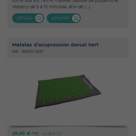
votre dos sur notre matelas tapissé de piquants et
restez-y de 5 à 15 minutes, afin de (...)
DÉTAILS
AJOUTER
Matelas d'acupression dorsal Vert
Réf. : 861015.VERT
29,95 €
TTC
24,96 €
HT