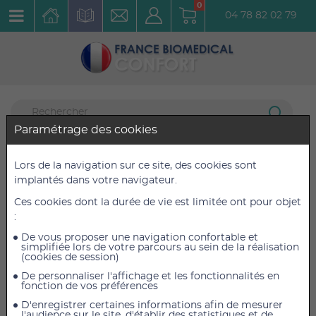
0
04 78 82 02 79
Paramétrage des cookies
Bien-être
6 articles listés
Lors de la navigation sur ce site, des cookies sont
Tapis d'acupression
implantés dans votre navigateur.
Ces cookies dont la durée de vie est limitée ont pour objet
Têtière d'acupression Rose
:
Réf. : 842050
De vous proposer une navigation confortable et
simplifiée lors de votre parcours au sein de la réalisation
(cookies de session)
De personnaliser l'affichage et les fonctionnalités en
fonction de vos préférences
D'enregistrer certaines informations afin de mesurer
l'audience sur le site, d'établir des statistiques et de