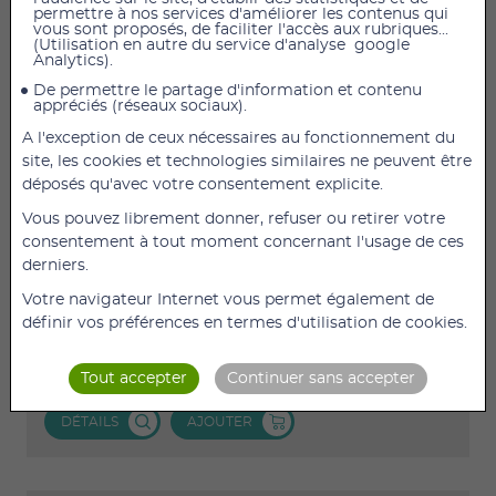
permettre à nos services d'améliorer les contenus qui
vous sont proposés, de faciliter l'accès aux rubriques...
(Utilisation en autre du service d'analyse google
Analytics).
De permettre le partage d'information et contenu
appréciés (réseaux sociaux).
A l'exception de ceux nécessaires au fonctionnement du
site, les cookies et technologies similaires ne peuvent être
déposés qu'avec votre consentement explicite.
PRIS EN CHARGE PAR LA CPAM
Vous pouvez librement donner, refuser ou retirer votre
1 198,00 €
TTC
1 089,09 €
HT
consentement à tout moment concernant l'usage de ces
Déambulateur Fauteuil Roulant Rollz Motion
derniers.
Performance Déambulateur tout terrain 2 en 1 avec
Votre navigateur Internet vous permet également de
4 pneus absorbant les chocs, et siège extra confort,
définir vos préférences en termes d'utilisation de cookies.
pédale lève trottoir, se transforme en fauteuil
roulant, avec prise en charge sécurité sociale (base
Tout accepter
Continuer sans accepter
de remboursement 356,94€ - fauteuil roulant (...)
DÉTAILS
AJOUTER