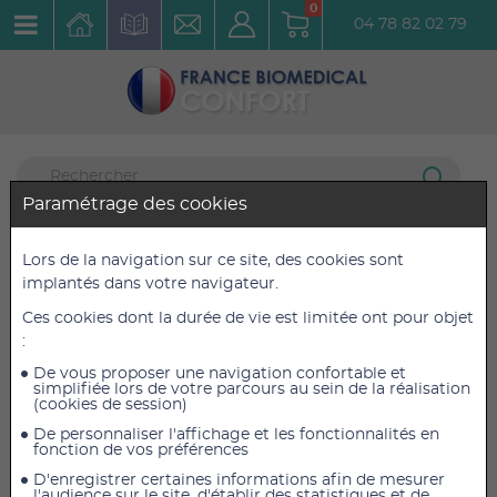
0
04 78 82 02 79
Paramétrage des cookies
Mobilité et Aides à la Marche
Lors de la navigation sur ce site, des cookies sont
Déambulateur 4 roues Extérieur
implantés dans votre navigateur.
5 articles listés
Ces cookies dont la durée de vie est limitée ont pour objet
:
Déambulateur Fauteuil Roulant Rollz
Motion Performance
De vous proposer une navigation confortable et
simplifiée lors de votre parcours au sein de la réalisation
Réf. : DEAMFAURRMP
(cookies de session)
De personnaliser l'affichage et les fonctionnalités en
fonction de vos préférences
D'enregistrer certaines informations afin de mesurer
l'audience sur le site, d'établir des statistiques et de