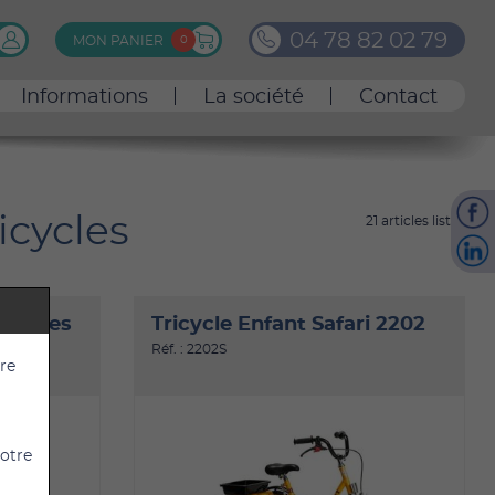
0
4
7
8
8
2
0
2
7
9
MON PANIER
0
Informations
La société
Contact
icycles
21 articles listés
petites
Tricycle Enfant Safari 2202
Réf. : 2202S
tre
votre