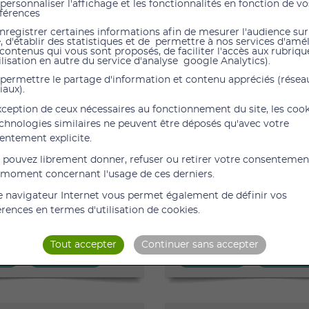
personnaliser l'affichage et les fonctionnalités en fonction de vo
férences
nregistrer certaines informations afin de mesurer l'audience sur
e, d'établir des statistiques et de permettre à nos services d'amé
 contenus qui vous sont proposés, de faciliter l'accès aux rubrique
ilisation en autre du service d'analyse google Analytics).
 CHARGE PAR LA CPAM
PRIS EN CHARGE PAR LA C
permettre le partage d'information et contenu appréciés (résea
iaux).
1 688,00 €
TC
598,40 €
HT
TTC
1 600,00 €
exception de ceux nécessaires au fonctionnement du site, les coo
our petit garçons Sporty
Tricycle Happy pour petites 
echnologies similaires ne peuvent être déposés qu'avec votre
cle Enfant Modèle 2215 -
Tricycle pour enfants à part
entement explicite.
rtir de 8 ans Parfait
parfait compagnon des petit
 des garçons. Ils
Faire du vélo sera un éléme
 pouvez librement donner, refuser ou retirer votre consentemen
nt sa déco et le panier
important dans le processu
 moment concernant l'usage de ces derniers.
r transporter ses jouets.
rééducation des membres in
e navigateur Internet vous permet également de définir vos
lable en hauteur et en
Modèle 2215 - Happy A parti
érences en termes d'utilisation de cookies.
n. Plusieurs types de guidon
Parfait compagnon des petit
• (...)
Elles (...)
Tout accepter
Continuer sans accepter
AJOUTER
DÉTAILS
AJOUTER