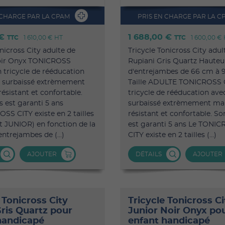
 CHARGE PAR LA CPAM
PRIS EN CHARGE PAR LA C
 €
1 688,00 €
TTC
1 610,00 €
HT
TTC
1 600,00 €
nicross City adulte de
Tricycle Tonicross City adul
oir Onyx TONICROSS
Rupiani Gris Quartz Hauteu
n tricycle de rééducation
d'entrejambes de 66 cm à 
e surbaissé extrèmement
Taille ADULTE TONICROSS C
résistant et confortable.
tricycle de rééducation ave
s est garanti 5 ans
surbaissé extrèmement man
SS CITY existe en 2 tailles
résistant et confortable. So
 JUNIOR) en fonction de la
est garanti 5 ans Le TONI
ntrejambes de (...)
CITY existe en 2 tailles (...)
AJOUTER
DÉTAILS
AJOUTER
 Tonicross City
Tricycle Tonicross Ci
Gris Quartz pour
Junior Noir Onyx po
handicapé
enfant handicapé