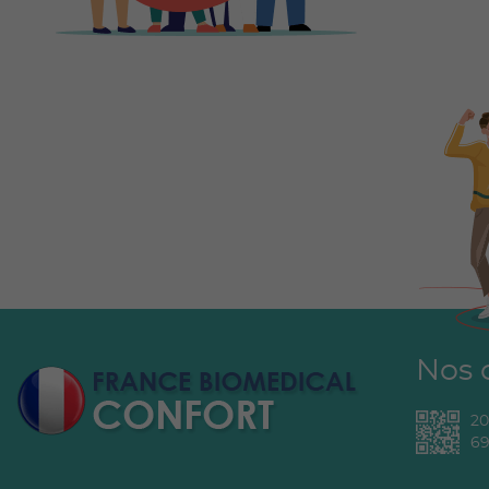
Nos 
2
69