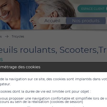
ESPACE CLIENT
Accueil
Nos produits
es
Tricycles
uils roulants, Scooters,Tr
es
amétrage des cookies
 pour petit garçons
Tricycle Happy pour 
2215
filles
 de la navigation sur ce site, des cookies sont implantés dans vo
Réf. : 2215H
gateur.
cookies dont la durée de vie est limitée ont pour objet :
vous proposer une navigation confortable et simplifiée lors de 
cours au sein de la réalisation (cookies de session)