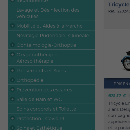
Incontinence
Tricycl
Lavage et Désinfection des
Réf. : 2202A
véhicules
Mobilité et Aides à la Marche
Névralgie Pudendale- Clunéale
Ophtalmologie-Orthoptie
Oxygénothérapie-
Aérosolthérapie
Pansements et Soins
Orthopédie
PRIS EN
Prévention des escarres
631,17 €
Salle de Bain et WC
Tricycle E
Soins corporels et Toilette
3 ans Desi
compagnon 
Protection - Covid 19
appréciera
Soins et Esthétique
et le panie