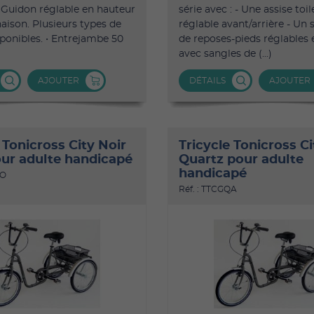
. Guidon réglable en hauteur
série avec : - Une assise toil
naison. Plusieurs types de
réglable avant/arrière - Un
ponibles. • Entrejambe 50
de reposes-pieds réglables
avec sangles de (...)
AJOUTER
DÉTAILS
AJOUTER
 Tonicross City Noir
Tricycle Tonicross Ci
ur adulte handicapé
Quartz pour adulte
handicapé
NO
Réf. : TTCGQA