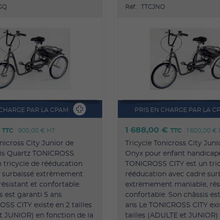
RGQ
Réf. : TTCJNO
 CHARGE PAR LA CPAM
PRIS EN CHARGE PAR LA C
€
1 688,00 €
TTC
900,00 €
HT
TTC
1 600,00 €
nicross City Junior de
Tricycle Tonicross City Juni
ris Quartz TONICROSS
Onyx pour enfant handicap
n tricycle de rééducation
TONICROSS CITY est un tric
e surbaissé extrèmement
rééducation avec cadre sur
résistant et confortable.
extrèmement maniable, rési
s est garanti 5 ans
confortable. Son châssis est
SS CITY existe en 2 tailles
ans Le TONICROSS CITY exi
 JUNIOR) en fonction de la
tailles (ADULTE et JUNIOR)