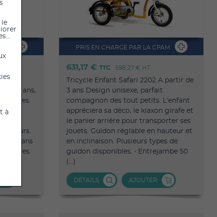
s
 le
liorer
s...
PAM
PRIS EN CHARGE PAR LA CPAM
ux
631,17 €
HT
TTC
598,27 €
HT
kies
filles
Tricycle Enfant Safari 2202 A partir de
ir de 8 ans,
3 ans Design unisexe, parfait
es filles.
compagnon des tout petits. L'enfant
nt
appréciera sa déco, le klaxon girafe et
t à
s de
le panier arrière pour transporter ses
férieurs.
jouets. Guidon réglable en hauteur et
r de 8 ans
en inclinaison. Plusieurs types de
es filles.
guidon disponibles. • Entrejambe 50
(...)
DÉTAILS
AJOUTER