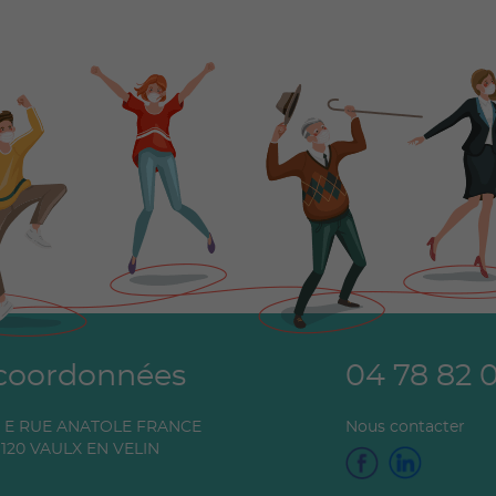
coordonnées
04 78 82 
0 E RUE ANATOLE FRANCE
Nous contacter
120
VAULX EN VELIN