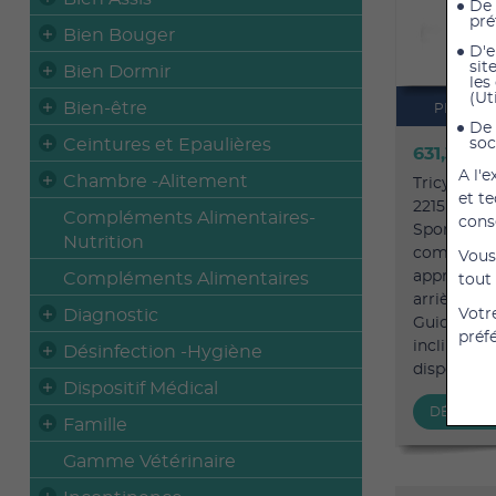
De 
pré
Bien Bouger
D'e
sit
Bien Dormir
les
(Ut
Bien-être
PRIS EN
De 
Ceintures et Epaulières
soc
631,31 €
T
A l'
Chambre -Alitement
Tricycle p
et t
2215 Tricy
Compléments Alimentaires-
cons
Sporty A pa
Nutrition
compagnon
Vous
appréciero
Compléments Alimentaires
tout
arrière pou
Diagnostic
Votr
Guidon rég
préf
inclinaiso
Désinfection -Hygiène
disponibles. 
Dispositif Médical
DÉTAILS
Famille
Gamme Vétérinaire