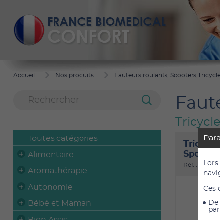
Accueil
Nos produits
Fauteuils roulants, Scooters,Tricycl
Faute
Tricycl
Par
Toutes catégories
Tricycle
Sporty 
Alimentaire
Lors
Réf. : 2215SP
Aromathérapie
navi
Autonomie
Ces 
Bébé et Maman
De 
par
Bien Assis