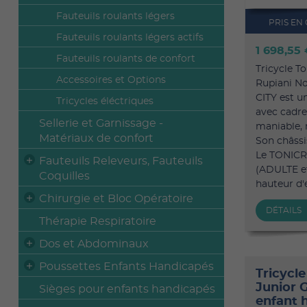
Fauteuils roulants légers
PRIS EN
Fauteuils roulants légers actifs
1 698,55
Fauteuils roulants de confort
Tricycle To
Accessoires et Options
Rupiani N
CITY est u
Tricycles éléctriques
avec cadr
Sellerie et Garnissage -
maniable, 
Matériaux de confort
Son châssi
Le TONICRO
Fauteuils Releveurs, Fauteuils
(ADULTE et
Coquilles
hauteur d'e
Chirurgie et Bloc Opératoire
DÉTAILS
Thérapie Respiratoire
Dos et Abdominaux
Poussettes Enfants Handicapés
Tricycle
Junior 
Sièges pour enfants handicapés
enfant 