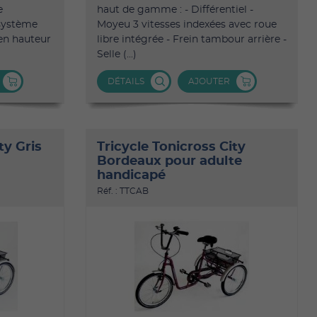
e
haut de gamme : - Différentiel -
 système
Moyeu 3 vitesses indexées avec roue
 en hauteur
libre intégrée - Frein tambour arrière -
Selle (...)
DÉTAILS
AJOUTER
ty Gris
Tricycle Tonicross City
Bordeaux pour adulte
handicapé
Réf. : TTCAB