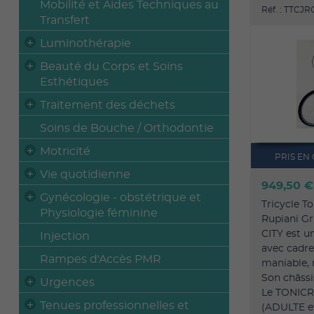
Mobilité et Aides Techniques au
Réf. : TTCJ
Transfert
Luminothérapie
Beauté du Corps et Soins
Esthétiques
Traitement des déchets
Soins de Bouche / Orthodontie
Motricité
PRIS EN
Vie quotidienne
949,50 
Gynécologie - obstétrique et
Tricycle To
Physiologie féminine
Rupiani G
CITY est u
Injection
avec cadr
Rampes d'Accès PMR
maniable, 
Son châssi
Urgences
Le TONICRO
Tenues professionnelles et
(ADULTE et