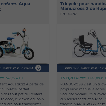
e enfants Aqua
Tricycle pour handi
Manucross 2 de Rupi
Q
Réf. : MAN2
 CHARGE PAR LA CPAM
PRIS EN CHARGE PAR LA C
1 519,20 €
TTC
598,27 €
HT
TTC
1 440,00 €
H
nfant Aqua 2022 A partir de
MANUCROSS 2 est un tricyc
gn unisexe, parfait
propulsion manuelle agréé 
des tout petits. L'enfant
Sécurité Sociale. Ce tricycl
 sa déco, le klaxon dauphin
aux adolescents et aux adul
r arrière pour transporter
tricycle MANUCROSS 2 est