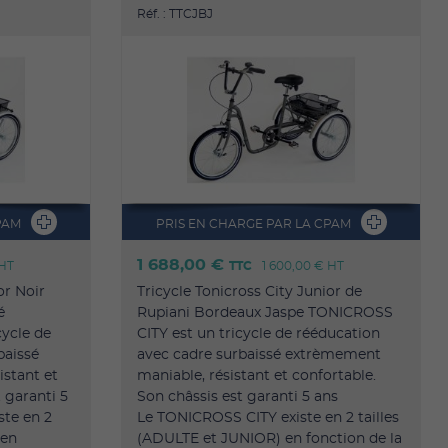
Réf. : TTCJBJ
PAM
PRIS EN CHARGE PAR LA CPAM
1 688,00 €
HT
TTC
1 600,00 €
HT
or Noir
Tricycle Tonicross City Junior de
é
Rupiani Bordeaux Jaspe TONICROSS
ycle de
CITY est un tricycle de rééducation
baissé
avec cadre surbaissé extrèmement
stant et
maniable, résistant et confortable.
 garanti 5
Son châssis est garanti 5 ans
ste en 2
Le TONICROSS CITY existe en 2 tailles
 en
(ADULTE et JUNIOR) en fonction de la