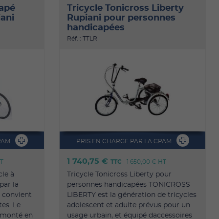
capé
Tricycle Tonicross Liberty
ani
Rupiani pour personnes
handicapées
Réf. : TTLR
PAM
PRIS EN CHARGE PAR LA CPAM
1 740,75 €
T
TTC
1 650,00 €
HT
le à
Tricycle Tonicross Liberty pour
par la
personnes handicapées TONICROSS
e convient
LIBERTY est la génération de tricycles
tes. Le
adolescent et adulte prévus pour un
 monté en
usage urbain, et équipé daccessoires