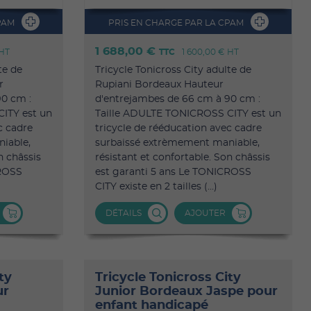
PAM
PRIS EN CHARGE PAR LA CPAM
1 688,00 €
HT
TTC
1 600,00 €
HT
te de
Tricycle Tonicross City adulte de
r
Rupiani Bordeaux Hauteur
90 cm :
d'entrejambes de 66 cm à 90 cm :
ITY est un
Taille ADULTE TONICROSS CITY est un
c cadre
tricycle de rééducation avec cadre
iable,
surbaissé extrèmement maniable,
n châssis
résistant et confortable. Son châssis
CROSS
est garanti 5 ans Le TONICROSS
CITY existe en 2 tailles (...)
DÉTAILS
AJOUTER
ty
Tricycle Tonicross City
ur
Junior Bordeaux Jaspe pour
enfant handicapé