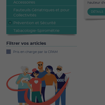
Accessoires
hauteur d'e
Fauteuils Gériatriques et pour
DÉTAILS
Collectivités
Prévention et Sécurité
Tabacologie-Spirométrie
Filtrer vos articles
Pris en charge par la CPAM