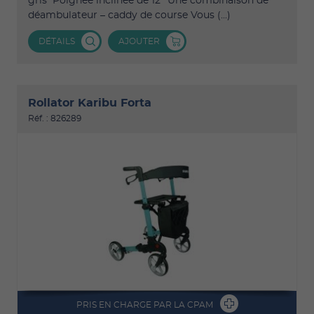
gris Poignée inclinée de 12° Une combinaison de
déambulateur – caddy de course Vous (...)
DÉTAILS
AJOUTER
Rollator Karibu Forta
Réf. : 826289
PRIS EN CHARGE PAR LA CPAM