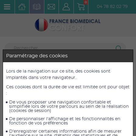
0
04 78 82 02 79
Paramétrage des cookies
Mobilité et Aides à la Marche
Lors de la navigation sur ce site, des cookies sont
92 articles listés
implantés dans votre navigateur.
Chariot de courses modulobag bleu
Ces cookies dont la durée de vie est limitée ont pour objet
:
Réf. : MODULOB
De vous proposer une navigation confortable et
simplifiée lors de votre parcours au sein de la réalisation
(cookies de session)
De personnaliser l'affichage et les fonctionnalités en
fonction de vos préférences
D'enregistrer certaines informations afin de mesurer
l'audience sur le site, d'établir des statistiques et de