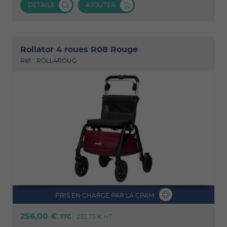
DÉTAILS
AJOUTER
Rollator 4 roues R08 Rouge
Réf. : ROLL4ROUG
PRIS EN CHARGE PAR LA CPAM
256,00 €
TTC
232,73 €
HT