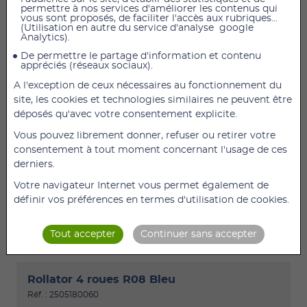
permettre à nos services d'améliorer les contenus qui
vous sont proposés, de faciliter l'accès aux rubriques...
(Utilisation en autre du service d'analyse google
Analytics).
De permettre le partage d'information et contenu
appréciés (réseaux sociaux).
A l'exception de ceux nécessaires au fonctionnement du
81,60 €
TTC
68,00 €
HT
site, les cookies et technologies similaires ne peuvent être
Chariot de courses modulobag bleu Chariot de
déposés qu'avec votre consentement explicite.
courses offrant une nouvelle façon de faire ses
Vous pouvez librement donner, refuser ou retirer votre
courses grâce à leurs deux sacoches indépendantes
consentement à tout moment concernant l'usage de ces
et à leur cadre modulable, utilisable aussi bien en
derniers.
traction qu’en poussée. Les supports escamotables
des sacoches permettent un rangement facile,
Votre navigateur Internet vous permet également de
même (...)
définir vos préférences en termes d'utilisation de cookies.
DÉTAILS
AJOUTER
Tout accepter
Continuer sans accepter
Rollator 4 roues R08 Bleu
Réf. : 2505180060