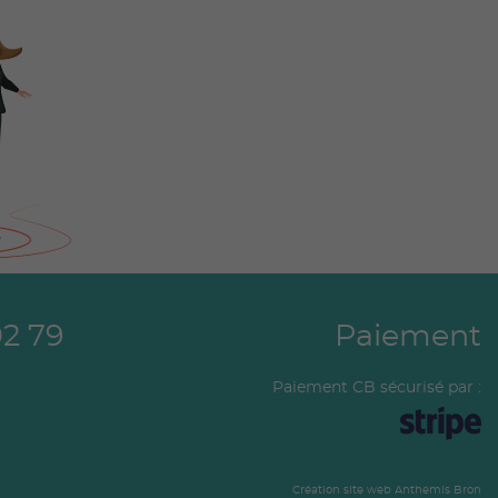
02 79
Paiement
Paiement CB sécurisé par :
Création site web Anthemis Bron