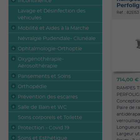
Incontinence
Perfoli
Lavage et Désinfection des
Réf. : 825153
véhicules
Mobilité et Aides à la Marche
Névralgie Pudendale- Clunéale
Ophtalmologie-Orthoptie
Oxygénothérapie-
Aérosolthérapie
Pansements et Soins
714,00 
Orthopédie
RAMPES T
PERFOLIG
Prévention des escarres
Conception
Salle de Bain et WC
Paire de 
antidérapa
Soins corporels et Toilette
verrouilla
Protection - Covid 19
Longueurs 
Largeur uti
Soins et Esthétique