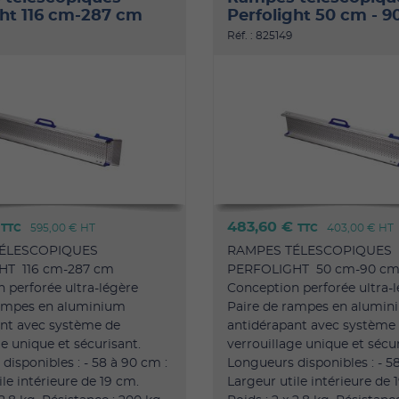
ght 116 cm-287 cm
Perfolight 50 cm - 
Réf. : 825149
€
483,60 €
TTC
595,00 €
HT
TTC
403,00 €
HT
ÉLESCOPIQUES
RAMPES TÉLESCOPIQUES
HT 116 cm-287 cm
PERFOLIGHT 50 cm-90 c
 perforée ultra-légère
Conception perforée ultra-
rampes en aluminium
Paire de rampes en alumin
nt avec système de
antidérapant avec système
ge unique et sécurisant.
verrouillage unique et sécur
disponibles : - 58 à 90 cm :
Longueurs disponibles : - 5
le intérieure de 19 cm.
Largeur utile intérieure de 