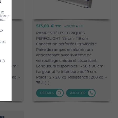
s
 le
liorer
s...
513,60 €
TTC
428,00 €
HT
ux
RAMPES TÉLESCOPIQUES
cm
PERFOLIGHT 75 cm- 119 cm
kies
légère
Conception perforée ultra-légère
ium
Paire de rampes en aluminium
 de
antidérapant avec système de
isant.
verrouillage unique et sécurisant.
t à
8 à 90 cm :
Longueurs disponibles : - 58 à 90 cm :
19 cm.
Largeur utile intérieure de 19 cm.
 : 200 kg. -
Poids : 2 x 2,8 kg. Résistance : 200 kg. -
75 à (...)
DÉTAILS
AJOUTER
es