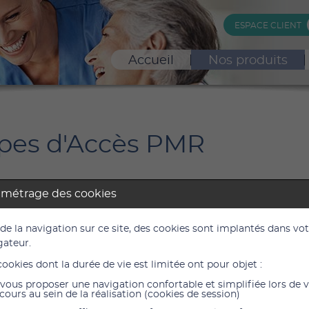
ESPACE CLIENT
Accueil
Nos produits
es d'Accès PMR
amétrage des cookies
téléscopiques
Rampes téléscopiqu
ght 116 cm-202 cm
Perfolight 87 cm - 1
 de la navigation sur ce site, des cookies sont implantés dans vo
Réf. : 825152
gateur.
cookies dont la durée de vie est limitée ont pour objet :
vous proposer une navigation confortable et simplifiée lors de 
cours au sein de la réalisation (cookies de session)