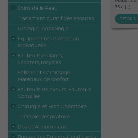
Poids : 2 x
75 à (...)
Soins de la Peau
Traitement curatif des escarres
DÉTAILS
Urologie -Andrologie
Equipements Protection
Individuelle
Fauteuils roulants,
Scooters,Tricycles
Sellerie et Garnissage -
Matériaux de confort
Fauteuils Releveurs, Fauteuils
Coquilles
Chirurgie et Bloc Opératoire
Thérapie Respiratoire
Dos et Abdominaux
Poussettes Enfants Handicapés