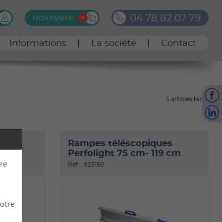
0
4
7
8
8
2
0
2
7
9
MON PANIER
0
Informations
La société
Contact
5 articles listés
es
Rampes téléscopiques
99 cm
Perfolight 75 cm- 119 cm
tre
Réf. : 825150
votre