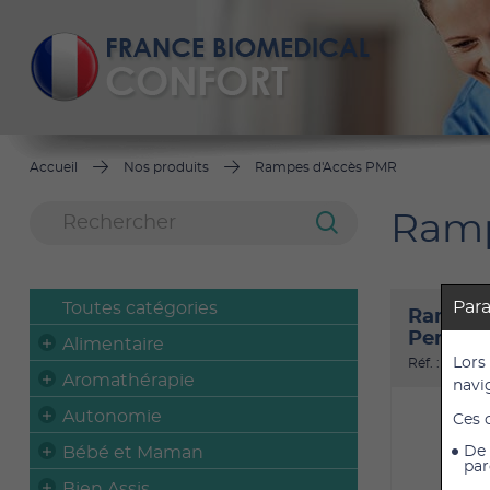
Accueil
Nos produits
Rampes d'Accès PMR
Ramp
Par
Toutes catégories
Rampes 
Perfoli
Alimentaire
Lors
Réf. : 825151
Aromathérapie
navi
Autonomie
Ces 
Bébé et Maman
De 
par
Bien Assis