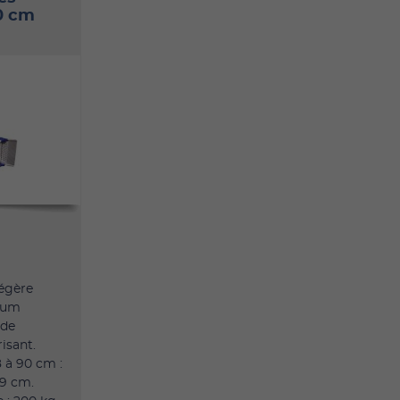
90 cm
m
légère
ium
 de
isant.
8 à 90 cm :
19 cm.