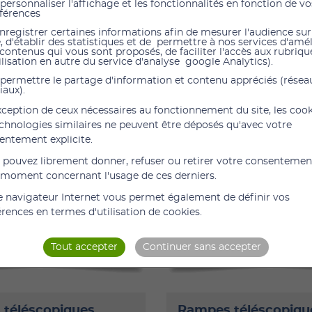
personnaliser l'affichage et les fonctionnalités en fonction de vo
férences
nregistrer certaines informations afin de mesurer l'audience sur
e, d'établir des statistiques et de permettre à nos services d'amé
 contenus qui vous sont proposés, de faciliter l'accès aux rubrique
ilisation en autre du service d'analyse google Analytics).
€
612,00 €
TTC
461,00 €
HT
TTC
510,00 €
HT
permettre le partage d'information et contenu appréciés (résea
ÉLESCOPIQUES
RAMPES TÉLESCOPIQUES
iaux).
HT 116 cm-202 cm
PERFOLIGHT 87 cm - 199 
exception de ceux nécessaires au fonctionnement du site, les coo
 perforée ultra-légère
Conception perforée ultra-
echnologies similaires ne peuvent être déposés qu'avec votre
rampes en aluminium
Paire de rampes en alumin
entement explicite.
nt avec système de
antidérapant avec système
ge unique et sécurisant.
verrouillage unique et sécur
 pouvez librement donner, refuser ou retirer votre consentemen
disponibles : - 58 à 90 cm :
Longueurs disponibles : - 5
 moment concernant l'usage de ces derniers.
le intérieure de 19 cm.
Largeur utile intérieure de 
e navigateur Internet vous permet également de définir vos
 2,8 kg. Résistance : 200 kg. -
Poids : 2 x 2,8 kg. Résistance
érences en termes d'utilisation de cookies.
75 (...)
AJOUTER
DÉTAILS
AJOUTER
Tout accepter
Continuer sans accepter
téléscopiques
Rampes téléscopiqu