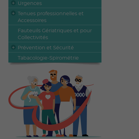
Urgences
Tenues professionnelles et
Accessoires
Fauteuils Gériatriques et pour
Collectivités
Prévention et Sécurité
Tabacologie-Spirométrie