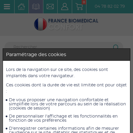
0
04 78 82 02 79
Paramétrage des cookies
Vie quotidienne
1 article listé
Lors de la navigation sur ce site, des cookies sont
Sécurité
implantés dans votre navigateur.
Ces cookies dont la durée de vie est limitée ont pour objet
Ardoise éléctronique
:
Réf. : 819323
De vous proposer une navigation confortable et
simplifiée lors de votre parcours au sein de la réalisation
(cookies de session)
De personnaliser l'affichage et les fonctionnalités en
fonction de vos préférences
D'enregistrer certaines informations afin de mesurer
l'audience sur le site, d'établir des statistiques et de