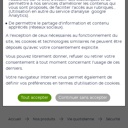
permettre à nos services d'améliorer les contenus qui
vous sont proposés, de faciliter l'accès aux rubriques...
(Utilisation en autre du service d'analyse google
Analytics).
De permettre le partage d'information et contenu
appréciés (réseaux sociaux).
A l'exception de ceux nécessaires au fonctionnement du
14,16 €
TTC
11,80 €
HT
site, les cookies et technologies similaires ne peuvent être
ARDOISE ÉLECTRONIQUE Laissez vos consignes
déposés qu'avec votre consentement explicite.
facilement, sans papier Ardoise électronique,
Vous pouvez librement donner, refuser ou retirer votre
permettant de noter tout ce qui est important pour
consentement à tout moment concernant l'usage de ces
les personnes à domicile. Avec une simple pression
derniers.
d’un bouton (un commutateur de sécurité permet
de le garder écrit), vous effacez la page d’écriture et
Votre navigateur Internet vous permet également de
(...)
définir vos préférences en termes d'utilisation de cookies.
DÉTAILS
AJOUTER
Tout accepter
Continuer sans accepter
Accueil
Nos produits
Vie quotidienne
Sécurité