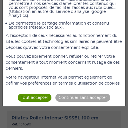
permettre à nos services d'améliorer les contenus qui
vous sont proposés, de faciliter l'accès aux rubriques...
(Utilisation en autre du service d'analyse google
Analytics).
De permettre le partage d'information et contenu
appréciés (réseaux sociaux).
A l'exception de ceux nécessaires au fonctionnement du
598,80 €
TTC
499,00 €
HT
site, les cookies et technologies similaires ne peuvent être
Push through bar pour Springboard La Push
déposés qu'avec votre consentement explicite.
through bar pour Springboard multiplie les
Vous pouvez librement donner, refuser ou retirer votre
possibilités d'exercices en se rapprochant des
consentement à tout moment concernant l'usage de ces
fonctionnalités de la Table Trapeze. Les attaches de
derniers.
la Push through bar s'installent rapidement et
facilement sur le Springboard (pas besoin de le
Votre navigateur Internet vous permet également de
demonter). La (...)
définir vos préférences en termes d'utilisation de cookies.
DÉTAILS
AJOUTER
Tout accepter
Continuer sans accepter
Pilates Roller Intense SISSEL 100 cm
Réf. : 34590