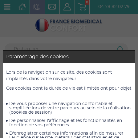
0
04 78 82 02 79
Paramétrage des cookies
Bien Bouger
81 articles listés
Lors de la navigation sur ce site, des cookies sont
Pilates
implantés dans votre navigateur.
Ces cookies dont la durée de vie est limitée ont pour objet
Push through bar pour Springboard
:
Réf. : 34609N
De vous proposer une navigation confortable et
simplifiée lors de votre parcours au sein de la réalisation
(cookies de session)
De personnaliser l'affichage et les fonctionnalités en
fonction de vos préférences
D'enregistrer certaines informations afin de mesurer
l'audience sur le site, d'établir des statistiques et de