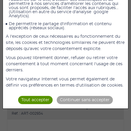
permettre à nos services d'améliorer les contenus qui
vous sont proposés, de faciliter l'accès aux rubriques...
(Utilisation en autre du service d'analyse google
Analytics).
De permettre le partage d'information et contenu
appréciés (réseaux sociaux).
46,80 €
TTC
39,00 €
HT
A l'exception de ceux nécessaires au fonctionnement du
AÉROSOL NÉBULISEUR ADULTE Nébulisateurs à
site, les cookies et technologies similaires ne peuvent être
compresseur transportables grâce à leur faible
déposés qu'avec votre consentement explicite.
poids. Générateur d’aérosols qui transforme le
Vous pouvez librement donner, refuser ou retirer votre
produit liquide médicamenteux en un nuage de
consentement à tout moment concernant l'usage de ces
fines gouttelettes pour le traitement des maladies
derniers.
respiratoires telle que l’asthme, bronchiolite, (...)
Votre navigateur Internet vous permet également de
DÉTAILS
AJOUTER
définir vos préférences en termes d'utilisation de cookies.
Tout accepter
Continuer sans accepter
Aérosol Nébulisateur Pédiatrique
Réf. : ART-002934