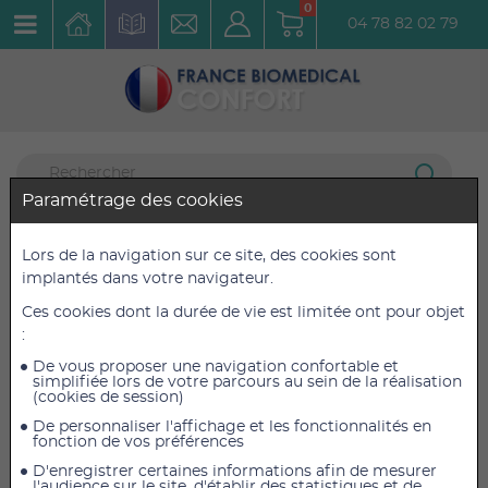
0
04 78 82 02 79
Paramétrage des cookies
Thérapie Respiratoire
8 articles listés
Lors de la navigation sur ce site, des cookies sont
implantés dans votre navigateur.
Aérosol Nébulisateur Adulte
Ces cookies dont la durée de vie est limitée ont pour objet
Réf. : AERONEBAD
:
De vous proposer une navigation confortable et
simplifiée lors de votre parcours au sein de la réalisation
(cookies de session)
De personnaliser l'affichage et les fonctionnalités en
fonction de vos préférences
D'enregistrer certaines informations afin de mesurer
l'audience sur le site, d'établir des statistiques et de