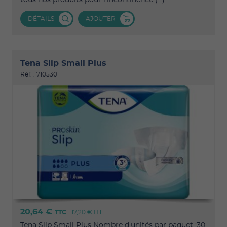
tous nos produits pour l'incontinence (...)
DÉTAILS
AJOUTER
Tena Slip Small Plus
Réf. : 710530
20,64 €
TTC
17,20 €
HT
Tena Slip Small Plus Nombre d'unités par paquet :30