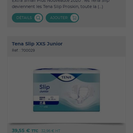
Extra Small Plus Nouveauté 2020 : les Tena Slip
deviennent les Tena Slip Proskin, toute la (...)
DÉTAILS
AJOUTER
Tena Slip XXS Junior
Réf. : 700029
39,55 €
TTC
32,96 €
HT