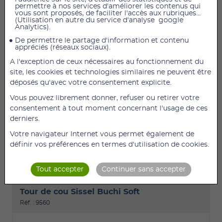
permettre à nos services d'améliorer les contenus qui
vous sont proposés, de faciliter l'accès aux rubriques...
(Utilisation en autre du service d'analyse google
Analytics).
De permettre le partage d'information et contenu
appréciés (réseaux sociaux).
242,40 €
TTC
202,00 €
HT
A l'exception de ceux nécessaires au fonctionnement du
SIÈGE RELEVEUR ÉLECTRIQUE UP EASY 821078 Ce
site, les cookies et technologies similaires ne peuvent être
siège vous assiste pour vous relever et vous asseoir
déposés qu'avec votre consentement explicite.
en douceur ! Modèle électrique vous assistant à
Vous pouvez librement donner, refuser ou retirer votre
100% Ce siège, confortable comme un coussin
consentement à tout moment concernant l'usage de ces
permet de vous assister en douceur
derniers.
automatiquement lorsque l'utilisateur commence à
se lever ou souhaite (...)
Votre navigateur Internet vous permet également de
définir vos préférences en termes d'utilisation de cookies.
DÉTAILS
AJOUTER
Tout accepter
Continuer sans accepter
Tour de cou Sissel Buchi Soft
Réf. : 9560