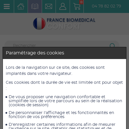
0
04 78 82 02 79
Paramétrage des cookies
Bien Assis
30 articles listés
Lors de la navigation sur ce site, des cookies sont
implantés dans votre navigateur.
Siège Releveur Electrique Up Easy
Ces cookies dont la durée de vie est limitée ont pour objet
Réf. : 821078
:
De vous proposer une navigation confortable et
simplifiée lors de votre parcours au sein de la réalisation
(cookies de session)
De personnaliser l'affichage et les fonctionnalités en
fonction de vos préférences
D'enregistrer certaines informations afin de mesurer
l'audience sur le site, d'établir des statistiques et de