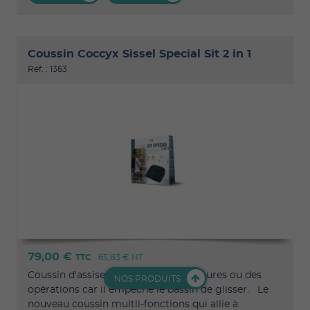
Coussin Coccyx Sissel Special Sit 2 in 1
Réf. : 1363
79,00 €
TTC
65,83 €
HT
Coussin d'assise idéal après des blessures ou des
NOS PRODUITS
opérations car il empêche le bassin de glisser. Le
nouveau coussin multli-fonctions qui allie à