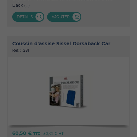
Back (...)
DÉTAILS
AJOUTER
Coussin d'assise Sissel Dorsaback Car
Réf. : 1281
60,50 €
TTC
50,42 €
HT