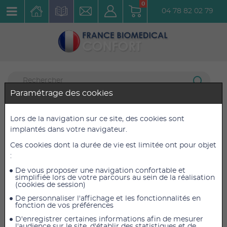
0
04 78 82 02 79
Paramétrage des cookies
Incontinence
9 articles listés
Lors de la navigation sur ce site, des cookies sont
Coquilles hommes
implantés dans votre navigateur.
Ces cookies dont la durée de vie est limitée ont pour objet
Tena Men Medium Active Fit Medium
:
Réf. : 772509
De vous proposer une navigation confortable et
simplifiée lors de votre parcours au sein de la réalisation
(cookies de session)
De personnaliser l'affichage et les fonctionnalités en
fonction de vos préférences
D'enregistrer certaines informations afin de mesurer
l'audience sur le site, d'établir des statistiques et de