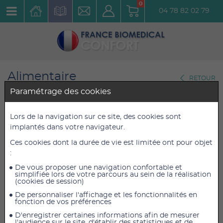
0
04 78 82 02 79
Alimentaire
RETOUR
Compléments alimentaires
Paramétrage des cookies
Valdispert Sommeil Intégral
Lors de la navigation sur ce site, des cookies sont
implantés dans votre navigateur.
Complément Alimentaire 30
Ces cookies dont la durée de vie est limitée ont pour objet
Comprimés
:
Réf. : VALDSINT30C
De vous proposer une navigation confortable et
simplifiée lors de votre parcours au sein de la réalisation
(cookies de session)
9,84 €
9,84 €
TTC
TTC
De personnaliser l'affichage et les fonctionnalités en
8,20 €
8,20 €
HT
HT
fonction de vos préférences
D'enregistrer certaines informations afin de mesurer
l'audience sur le site, d'établir des statistiques et de