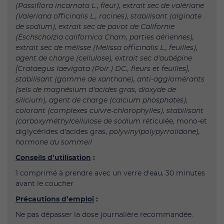
(Passiflora incarnata L., fleur), extrait sec de valériane
(Valeriana officinalis L., racines), stabilisant (alginate
de sodium), extrait sec de pavot de Californie
(Eschscholzia californica Cham, parties aériennes),
extrait sec de mélisse (Melissa officinalis L., feuilles),
agent de charge (cellulose), extrait sec d'aubépine
[Crataegus laevigata (Poir.) DC., fleurs et feuilles],
stabilisant (gomme de xanthane), anti-agglomérants
(sels de magnésium d'acides gras, dioxyde de
silicium), agent de charge (calcium phosphates),
colorant (complexes cuivre-chlorophylles), stabilisant
(carboxyméthylcellulose de sodium réti
culée, mono-et
diglycérides d'acides gras,
polyvinylpolypyrrolidone),
hormone du sommeil
Conseils d’utilisation
:
1 comprimé à prendre avec un verre d'eau, 30 minutes
avant le coucher
Précautions d’emploi
:
Ne pas dépasser la dose journalière recommandée.