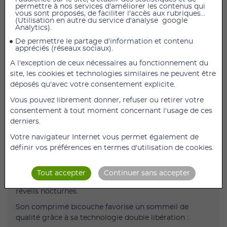
permettre à nos services d'améliorer les contenus qui
vous sont proposés, de faciliter l'accès aux rubriques...
AJOUTER AU PANIER
(Utilisation en autre du service d'analyse google
Analytics).
Valdispert Sommeil Intégral Complément
De permettre le partage d'information et contenu
appréciés (réseaux sociaux).
Alimentaire 30 Comprimés
A l'exception de ceux nécessaires au fonctionnement du
Description
site, les cookies et technologies similaires ne peuvent être
Aide à s'endormir et à rester endormi en limitant les
déposés qu'avec votre consentement explicite.
réveils nocturnes.
Vous pouvez librement donner, refuser ou retirer votre
Propriétés
:
consentement à tout moment concernant l'usage de ces
derniers.
Valdispert Sommeil Intégral aide à s'endormir et à
rester endormi en limitant les réveils nocturnes.
Votre navigateur Internet vous permet également de
définir vos préférences en termes d'utilisation de cookies.
Ce complément alimentaire fait partie de la gamme
Valdispert Endormissement Et Maintien du sommeil :
des produits spécialement conçus pour vous aider à
Tout accepter
Continuer sans accepter
vous endormir et à rester endormi en limitant les
réveils nocturnes.
Son comprimé bicouche favorise un sommeil de
qualité grâce à sa technologie double libération :