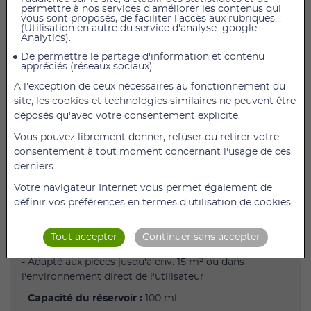
permettre à nos services d'améliorer les contenus qui
vous sont proposés, de faciliter l'accès aux rubriques...
(Utilisation en autre du service d'analyse google
Diffuseur d'huiles essentielles LA30 Beurer
Analytics).
- Pulvérisation microfine avec technologie
De permettre le partage d'information et contenu
appréciés (réseaux sociaux).
d'humidification ultrasonique
A l'exception de ceux nécessaires au fonctionnement du
- Adapté pour les huiles aromatiques solubles dans
site, les cookies et technologies similaires ne peuvent être
l'eau
déposés qu'avec votre consentement explicite.
- Éclairage à LED avec lumière changeante
Vous pouvez librement donner, refuser ou retirer votre
- Nébulisation possible avec ou sans lumière
consentement à tout moment concernant l'usage de ces
derniers.
-
Extrêmement silencieux
: utilisable dans la chambre
à coucher
Votre navigateur Internet vous permet également de
définir vos préférences en termes d'utilisation de cookies.
-
Économe en énergie :
seulement 12 watts
- Haute sécurité de fonctionnement grâce à la basse
Tout accepter
Continuer sans accepter
tension 24 V
- Adapté aux pièces jusqu'à env. 15 m² ou dans
l'environnement direct de l'utilisateur
-
Capacité du réservoir :
100 ml