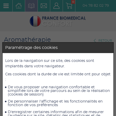
0
04 78 82 02 79
Aromathérapie
RETOUR
Diffuseurs
Paramétrage des cookies
Diffuseur d'huiles essentielles
Lors de la navigation sur ce site, des cookies sont
implantés dans votre navigateur.
LA30 Beurer
Ces cookies dont la durée de vie est limitée ont pour objet
Réf. : 606.31
:
De vous proposer une navigation confortable et
50,40 €
50,40 €
TTC
TTC
simplifiée lors de votre parcours au sein de la réalisation
(cookies de session)
42,00 €
42,00 €
HT
HT
De personnaliser l'affichage et les fonctionnalités en
fonction de vos préférences
D'enregistrer certaines informations afin de mesurer
l'audience sur le site, d'établir des statistiques et de
AJOUTER AU PANIER