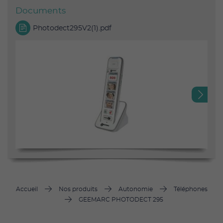
Documents
Photodect295V2(1).pdf
Next
Accueil
Nos produits
Autonomie
Téléphones
GEEMARC PHOTODECT 295