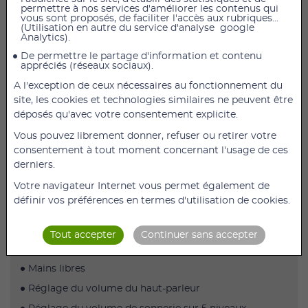
permettre à nos services d'améliorer les contenus qui
Ce téléphone fixe sans fil est doté de 4 grandes
vous sont proposés, de faciliter l'accès aux rubriques...
touches photo et d'un amplificateur d'écoute
(Utilisation en autre du service d'analyse google
Analytics).
jusqu'à 30dB, idéal pour les personnes malvoyantes et
malentendantes.
De permettre le partage d'information et contenu
appréciés (réseaux sociaux).
L'autonomie de conversation du téléphone est de 8 h.
A l'exception de ceux nécessaires au fonctionnement du
Hors de sa base de chargement, l'appareil
site, les cookies et technologies similaires ne peuvent être
reste opérationnel pour une durée de 4 jours.
déposés qu'avec votre consentement explicite.
Vous pouvez librement donner, refuser ou retirer votre
APPELER/REPONDRE
consentement à tout moment concernant l'usage de ces
derniers.
Votre navigateur Internet vous permet également de
Compatible avec tout appareil auditif (HAC)
définir vos préférences en termes d'utilisation de cookies.
Réglage du volume de réception jusqu’à 30dB
4 mémoires « photo » personnalisables
Tout accepter
Continuer sans accepter
Larges touches photo : 3 x 2 cm
Mains libres
Réglage du volume du haut-parleur