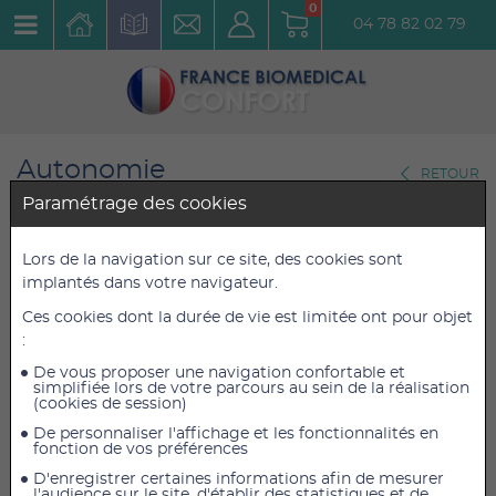
0
04 78 82 02 79
Autonomie
RETOUR
Téléphones
Paramétrage des cookies
GEEMARC PHOTODECT 295
Lors de la navigation sur ce site, des cookies sont
implantés dans votre navigateur.
Réf. : GEE041
Ces cookies dont la durée de vie est limitée ont pour objet
:
46,70 €
46,70 €
TTC
TTC
38,92 €
38,92 €
De vous proposer une navigation confortable et
HT
HT
simplifiée lors de votre parcours au sein de la réalisation
(cookies de session)
De personnaliser l'affichage et les fonctionnalités en
fonction de vos préférences
AJOUTER AU PANIER
D'enregistrer certaines informations afin de mesurer
l'audience sur le site, d'établir des statistiques et de