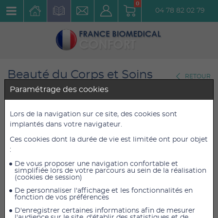
0
04 78 82 02 79
Beauté du Corps et Soins
RETOUR
Esthétiques
Paramétrage des cookies
Coiffure
Lors de la navigation sur ce site, des cookies sont
SUPPORT À SÈCHE-CHEVEUX
implantés dans votre navigateur.
Réf. : 1803085000
Ces cookies dont la durée de vie est limitée ont pour objet
:
De vous proposer une navigation confortable et
29,52 €
29,52 €
TTC
TTC
simplifiée lors de votre parcours au sein de la réalisation
24,60 €
24,60 €
HT
HT
(cookies de session)
De personnaliser l'affichage et les fonctionnalités en
fonction de vos préférences
D'enregistrer certaines informations afin de mesurer
AJOUTER AU PANIER
l'audience sur le site, d'établir des statistiques et de