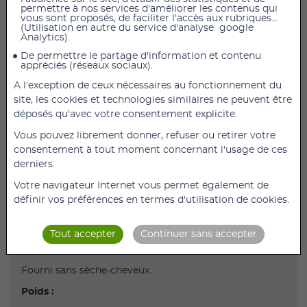
permettre à nos services d'améliorer les contenus qui
vous sont proposés, de faciliter l'accès aux rubriques...
(Utilisation en autre du service d'analyse google
SUPPORT À SÈCHE-CHEVEUX
Analytics).
Description
De permettre le partage d'information et contenu
appréciés (réseaux sociaux).
Support de sèche-cheveux mains libres, une solution
idéale pour les personnes à mobilité réduite.
A l'exception de ceux nécessaires au fonctionnement du
site, les cookies et technologies similaires ne peuvent être
Possède un cou flexible qui peut se plier à n’importe
déposés qu'avec votre consentement explicite.
quel angle, facilitant ainsi le séchage des cheveux.
Vous pouvez librement donner, refuser ou retirer votre
Convient à la majorité des sèche-cheveux et est
consentement à tout moment concernant l'usage de ces
réglable en hauteur.
derniers.
Pied livré avec une base lourde anti-basculement pour
Votre navigateur Internet vous permet également de
assurer la stabilité.
définir vos préférences en termes d'utilisation de cookies.
Comprend une bande velcro pour maintenir le sèche-
cheveux en place.
Tout accepter
Continuer sans accepter
Dim. : H. 66 x Ø 19 cm
Fourni sans sèche-cheveux.
Poids :