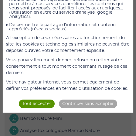
permettre à nos services d'améliorer les contenus qui
vous sont proposés, de faciliter l'accès aux rubriques...
(Utilisation en autre du service d'analyse google
Pack de couches Biologiques Bambo Nature Taille 2
Analytics).
Pour les Bébés ayant un poids de 3 à 6 kilos
De permettre le partage d'information et contenu
appréciés (réseaux sociaux).
Pack de 6 paquets de 30 unités par paquets
A l'exception de ceux nécessaires au fonctionnement du
Testées dermatologiquement et approuvées
site, les cookies et technologies similaires ne peuvent être
cliniquement
déposés qu'avec votre consentement explicite.
Fabriquées au Danemark
Vous pouvez librement donner, refuser ou retirer votre
consentement à tout moment concernant l'usage de ces
Posséde le Label ecologique NORDIC SWAN
derniers.
Votre navigateur Internet vous permet également de
définir vos préférences en termes d'utilisation de cookies.
Tout accepter
Continuer sans accepter
FICHES TECHNIQUES
Bambo Nature Mini
Analyse toxicologique Bambo Nature