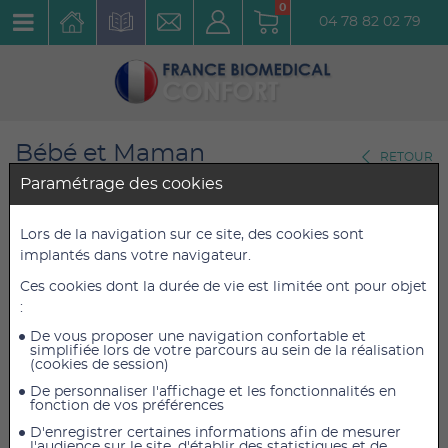
0
04 78 82 02 79
Bébé et Maman
RETOUR
Couches Bébés
Paramétrage des cookies
Pack de couches Biologiques
Lors de la navigation sur ce site, des cookies sont
implantés dans votre navigateur.
Bambo Nature Taille 2
Ces cookies dont la durée de vie est limitée ont pour objet
Réf. : PBNT2
:
De vous proposer une navigation confortable et
49,20 €
49,20 €
TTC
TTC
simplifiée lors de votre parcours au sein de la réalisation
(cookies de session)
41,00 €
41,00 €
HT
HT
De personnaliser l'affichage et les fonctionnalités en
fonction de vos préférences
D'enregistrer certaines informations afin de mesurer
l'audience sur le site, d'établir des statistiques et de
AJOUTER AU PANIER