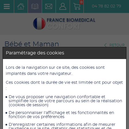
0
04 78 82 02 79
Bébé et Maman
RETOUR
Couches Culottes
Paramétrage des cookies
Paquet de culottes
Lors de la navigation sur ce site, des cookies sont
implantés dans votre navigateur.
biologiques d'apprentissage-
Ces cookies dont la durée de vie est limitée ont pour objet
Pants Taille 6 XL
:
Réf. : PCABNT6
De vous proposer une navigation confortable et
simplifiée lors de votre parcours au sein de la réalisation
(cookies de session)
7,99 €
7,99 €
TTC
TTC
De personnaliser l'affichage et les fonctionnalités en
6,66 €
6,66 €
HT
HT
fonction de vos préférences
D'enregistrer certaines informations afin de mesurer
l'audience sur le site, d'établir des statistiques et de