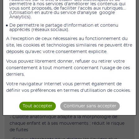
permettre à nos services d'améliorer les contenus qui
vous sont proposés, de faciliter l'accès aux rubriques...
AJOUTER AU PANIER
(Utilisation en autre du service d'analyse google
Analytics).
Bambo Nature Culottes d'Apprentissage -Taille 6
De permettre le partage d'information et contenu
appréciés (réseaux sociaux).
Description :
A l'exception de ceux nécessaires au fonctionnement du
- Pants -Bambo Nature Culottes d'Apprentissage Taille
site, les cookies et technologies similaires ne peuvent être
6
déposés qu'avec votre consentement explicite.
- 16+ kg
Vous pouvez librement donner, refuser ou retirer votre
consentement à tout moment concernant l'usage de ces
- 18 unités
derniers.
- Sont "écologiques" car issues d’une fabrication
Votre navigateur Internet vous permet également de
écoresponsable privilégiant des matières premières
définir vos préférences en termes d'utilisation de cookies.
durables et conçues avec moins d’impact sur
l’environnement qu’une couche classique.
Tout accepter
Continuer sans accepter
Caractéristiques :
- Culotte anatomique adapté à la morphologie de
chaque enfant et à ses mouvements : réduit le risque
de fuites