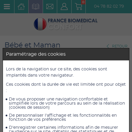
0
04 78 82 02 79
Bébé et Maman
RETOUR
Protections Maternité
Paramétrage des cookies
Abena-Frantex Maternity Pads
Lors de la navigation sur ce site, des cookies sont
implantés dans votre navigateur.
Super
Ces cookies dont la durée de vie est limitée ont pour objet
Réf. : 1000016571
:
De vous proposer une navigation confortable et
4,70 €
4,70 €
TTC
TTC
simplifiée lors de votre parcours au sein de la réalisation
(cookies de session)
3,92 €
3,92 €
HT
HT
De personnaliser l'affichage et les fonctionnalités en
fonction de vos préférences
D'enregistrer certaines informations afin de mesurer
l'audience sur le site, d'établir des statistiques et de
AJOUTER AU PANIER