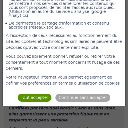
permettre à nos services d'améliorer les contenus qui
vous sont proposés, de faciliter l'accès aux rubriques...
(Utilisation en autre du service d'analyse google
Abena-Frantex Maternity Pads Super
Analytics).
De permettre le partage d'information et contenu
appréciés (réseaux sociaux).
ABENA Maternity Pads - 825 ml, 20x44cm pour fuite
urniaire post acouchement
A l'exception de ceux nécessaires au fonctionnement du
site, les cookies et technologies similaires ne peuvent être
N
ombre d'unités par paquet : 15
déposés qu'avec votre consentement explicite.
Abena - Couches adulte intraversables Maternity
Vous pouvez librement donner, refuser ou retirer votre
Pad Super - 825ml
consentement à tout moment concernant l'usage de ces
Les Serviettes de Maternité ABENA sont
derniers.
spécialement conçues pour les jeunes mamans
Votre navigateur Internet vous permet également de
post-accouchement.
définir vos préférences en termes d'utilisation de cookies.
Mesurant 20x44 cm, elles offrent une absorption de
825 ml, idéale pour les fuites modérées à
Tout accepter
Continuer sans accepter
abondantes.
Certifiées par l'écolabel Nordic Swan et sans latex,
elles garantissent une protection fiable tout en
respectant la peau sensible.