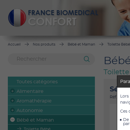
Accueil
Nos produits
Bébé et Maman
Toilette Bébé
Bébé
Toilett
Par
Toutes catégories
Sérum
Alimentaire
Lors
Réf. : 235
Aromathérapie
navi
Autonomie
Ces 
Bébé et Maman
De 
par
Toilette Bébé