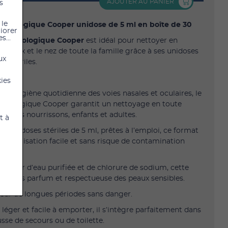
AJOUTER AU PANIER
s
 le
ysiologique Cooper unidose de 5 ml en boîte de 30
liorer
s...
 physiologique Cooper
est idéal pour nettoyer en
es yeux et le nez de toute la famille grâce à ses unidoses
ux
et stériles.
ion
kies
r l'hygiène quotidienne des voies nasales et oculaires, le
siologique Cooper garantit un nettoyage en toute
our les nourrissons, enfants et adultes.
t à
en unidoses stériles de 5 ml, prêtes à l’emploi, ce format
une utilisation facile et sans risque de contamination
à partir d’eau purifiée et de chlorure de sodium, cette
est sans parfum et respectueuse des peaux sensibles.
e sur de longues périodes sans danger.
léger et facile à emporter, il s’intègre parfaitement dans
usse de secours ou de toilette.