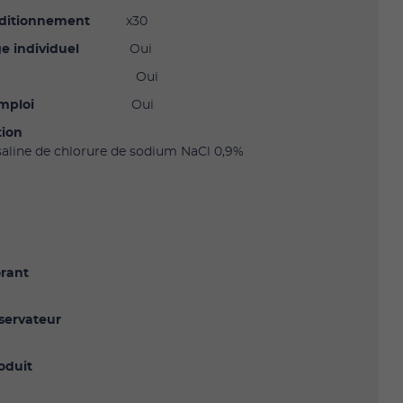
nditionnement
x30
e individuel
Oui
Oui
emploi
Oui
ion
 saline de chlorure de sodium NaCl 0,9%
e
e
orant
servateur
oduit