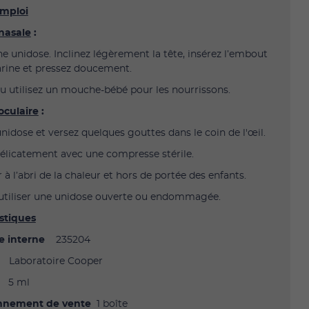
mploi
nasale
:
e unidose. Inclinez légèrement la tête, insérez l’embout
arine et pressez doucement.
u utilisez un mouche-bébé pour les nourrissons.
oculaire
:
unidose et versez quelques gouttes dans le coin de l'œil.
élicatement avec une compresse stérile.
à l’abri de la chaleur et hors de portée des enfants.
utiliser une unidose ouverte ou endommagée.
stiques
e interne
235204
Laboratoire Cooper
5 ml
nnement de vente
1 boîte