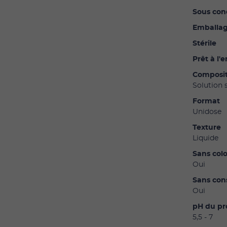
Sous co
Emballag
Stérile
Prêt à l'
Composit
Solution
Format
Unidos
Texture
Liquid
Sans col
Oui
Sans con
Oui
pH du pr
5,5 - 7