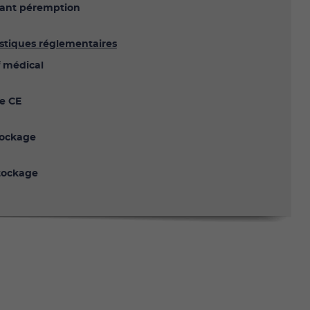
ant péremption
istiques réglementaires
f médical
e CE
tockage
tockage