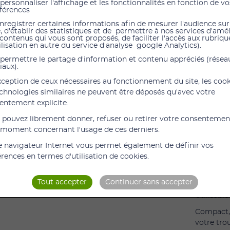
personnaliser l'affichage et les fonctionnalités en fonction de vo
férences
nregistrer certaines informations afin de mesurer l'audience sur
Sérum ph
e, d'établir des statistiques et de permettre à nos services d'amé
 contenus qui vous sont proposés, de faciliter l'accès aux rubrique
Le sérum
ilisation en autre du service d'analyse google Analytics).
douceur l
permettre le partage d'information et contenu appréciés (résea
pratiques 
iaux).
Descript
exception de ceux nécessaires au fonctionnement du site, les coo
echnologies similaires ne peuvent être déposés qu'avec votre
Conçu pou
entement explicite.
sérum phy
sécurité p
 pouvez librement donner, refuser ou retirer votre consentemen
 moment concernant l'usage de ces derniers.
Présenté 
garantit 
e navigateur Internet vous permet également de définir vos
croisée.
érences en termes d'utilisation de cookies.
Fabriqué 
solution 
Tout accepter
Continuer sans accepter
Utilisabl
Compact, 
votre tro