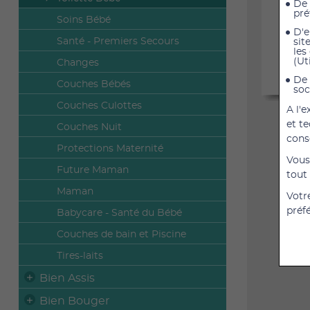
De 
pré
Soins Bébé
D'e
Santé - Premiers Secours
sit
les
(Ut
Changes
De 
Couches Bébés
soc
Couches Culottes
A l'
et t
Couches Nuit
cons
Protections Maternité
Vous
Future Maman
tout
Maman
Votr
préf
Babycare - Santé du Bébé
Couches de bain et Piscine
Tires-laits
Bien Assis
Bien Bouger