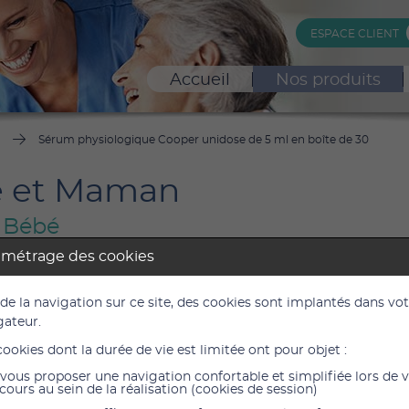
ESPACE CLIENT
Accueil
Nos produits
Sérum physiologique Cooper unidose de 5 ml en boîte de 30
 et Maman
e Bébé
amétrage des cookies
 physiologique Cooper unidose de 
 de la navigation sur ce site, des cookies sont implantés dans vo
204
gateur.
cookies dont la durée de vie est limitée ont pour objet :
2,94 
vous proposer une navigation confortable et simplifiée lors de 
2,45 €
H
cours au sein de la réalisation (cookies de session)