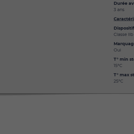
Durée av
3 ans
Caractér
Dispositi
Classe IIb
Marquag
Oui
T° min s
15°C
T° max s
25°C