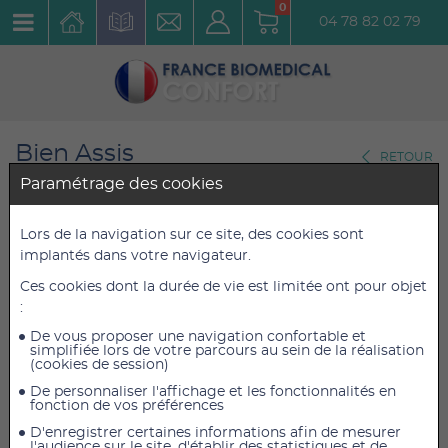
0
04 78 82 02 79
Bien Assis
RETOUR
A la maison
Paramétrage des cookies
Coussin ballon Sitfit Rond 33
Lors de la navigation sur ce site, des cookies sont
implantés dans votre navigateur.
cm
Ces cookies dont la durée de vie est limitée ont pour objet
Réf. : 20903
:
De vous proposer une navigation confortable et
29,00 €
29,00 €
TTC
TTC
simplifiée lors de votre parcours au sein de la réalisation
(cookies de session)
24,17 €
24,17 €
HT
HT
De personnaliser l'affichage et les fonctionnalités en
fonction de vos préférences
D'enregistrer certaines informations afin de mesurer
l'audience sur le site, d'établir des statistiques et de
AJOUTER AU PANIER