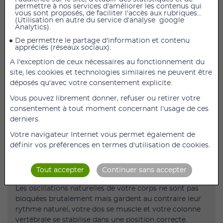
permettre à nos services d'améliorer les contenus qui
vous sont proposés, de faciliter l'accès aux rubriques...
(Utilisation en autre du service d'analyse google
Coussin ballon Sitfit Rond 33 cm
Analytics).
Le coussin ballon SITFIT vous permet d'avoir une assise
De permettre le partage d'information et contenu
appréciés (réseaux sociaux).
dynamique et une tenue droite sur votre siège. Il
permet également d'effectuer des exercices de
A l'exception de ceux nécessaires au fonctionnement du
renforcement musculaire.
site, les cookies et technologies similaires ne peuvent être
déposés qu'avec votre consentement explicite.
Les conseils du coach SISSEL :
Vous pouvez librement donner, refuser ou retirer votre
Vous pouvez intégrer votre SITFIT lors de vos séances
consentement à tout moment concernant l'usage de ces
de gainage pour renforcer votre ceinture abdominale.
derniers.
C'est un accessoire fitness redoutable pour travailler
vos abdominaux
Votre navigateur Internet vous permet également de
définir vos préférences en termes d'utilisation de cookies.
Coussin SISSEL SITFIT :
Tout accepter
Continuer sans accepter
Les oscillations naturelles de votre corps ne sont pas
bloquées brutalement mais gardent au contraire leur
rythme naturel, votre dos se muscle et votre colonne
vertébrale se stabilise dans une position correcte.