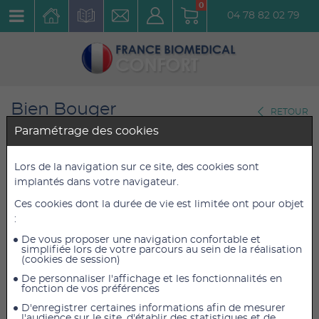
0
04 78 82 02 79
Bien Bouger
RETOUR
Ballon de gym
Paramétrage des cookies
Ballon Cacahuète Physio Roll
Lors de la navigation sur ce site, des cookies sont
implantés dans votre navigateur.
Réf. : 2232
Ces cookies dont la durée de vie est limitée ont pour objet
:
39,00 €
39,00 €
TTC
TTC
32,50 €
32,50 €
De vous proposer une navigation confortable et
HT
HT
simplifiée lors de votre parcours au sein de la réalisation
(cookies de session)
De personnaliser l'affichage et les fonctionnalités en
fonction de vos préférences
AJOUTER AU PANIER
D'enregistrer certaines informations afin de mesurer
l'audience sur le site, d'établir des statistiques et de