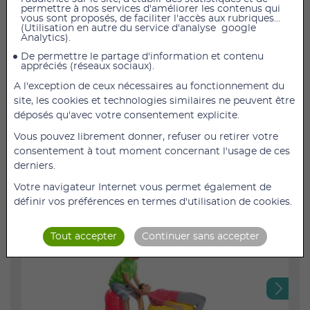
permettre à nos services d'améliorer les contenus qui
Le ballon de gym Physio roll permet une utilisation
vous sont proposés, de faciliter l'accès aux rubriques...
diversifiée, associée à une stabilité renforcée par
(Utilisation en autre du service d'analyse google
Analytics).
rapport aux ballons classiques.
De permettre le partage d'information et contenu
Utilisé depuis plusieurs années en physiothérapie, il est
appréciés (réseaux sociaux).
idéal pour travailler votre gainage et votre sens de
A l'exception de ceux nécessaires au fonctionnement du
l'équilibre chez vous.
site, les cookies et technologies similaires ne peuvent être
Ballon de gym disponible en rouge, bleu ou jaune.
déposés qu'avec votre consentement explicite.
Référence 2232
Vous pouvez librement donner, refuser ou retirer votre
consentement à tout moment concernant l'usage de ces
Couleur Rouge (Ø40 cm), bleu (Ø70 cm), jaune (Ø55
derniers.
cm)
Diamètre Ø40 cm, Ø55 cm, Ø70 cm
Votre navigateur Internet vous permet également de
Type Cacahuète
définir vos préférences en termes d'utilisation de cookies.
Tout accepter
Continuer sans accepter
Next