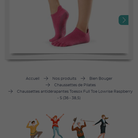
Next
Accueil
Nos produits
Bien Bouger
Chaussettes de Pilates
Chaussettes antidérapantes Toesox Full Toe Lowrise Raspberry
- S (36 - 38,5)