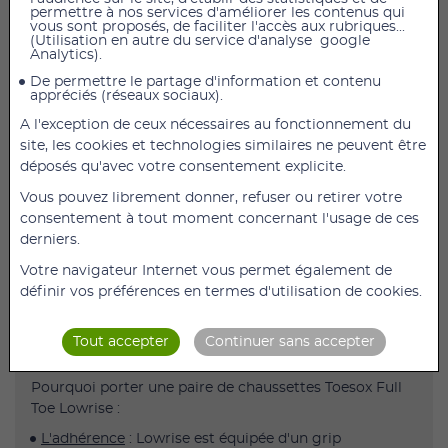
permettre à nos services d'améliorer les contenus qui
vous sont proposés, de faciliter l'accès aux rubriques...
AJOUTER AU PANIER
(Utilisation en autre du service d'analyse google
Analytics).
Découvrez nos chaussettes antidérapantes Lowrise
De permettre le partage d'information et contenu
appréciés (réseaux sociaux).
Full Toe de la marque Toesox.
A l'exception de ceux nécessaires au fonctionnement du
Elles sont équipées de picots en silicone afin
site, les cookies et technologies similaires ne peuvent être
d'améliorer votre stabilité lors de l'exécution de vos
déposés qu'avec votre consentement explicite.
mouvements.
Vous pouvez librement donner, refuser ou retirer votre
Lowrise est une chaussette de Pilates à orteils pleins
consentement à tout moment concernant l'usage de ces
mais séparés pour épouser parfaitement votre
derniers.
morphologie.
Votre navigateur Internet vous permet également de
définir vos préférences en termes d'utilisation de cookies.
S : (36 - 38,5)
M : (39 - 42,5)
Tout accepter
Continuer sans accepter
Pourquoi porter une paire de chaussettes Toesox Full
Toe Lowrise :
L'adhérence
: Lowrise est équipée d'un grip