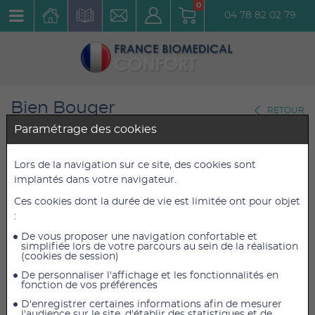
0
04 78 82 02 79
Bien Bouger
RETOUR
Chaussettes de Pilates
Paramétrage des cookies
Chaussettes antidérapantes
Lors de la navigation sur ce site, des cookies sont
implantés dans votre navigateur.
Toesox Full Toe Lowrise
Ces cookies dont la durée de vie est limitée ont pour objet
Raspberry - S (36 - 38,5)
:
Réf. : S01825RAS
De vous proposer une navigation confortable et
simplifiée lors de votre parcours au sein de la réalisation
(cookies de session)
14,50 €
14,50 €
TTC
TTC
De personnaliser l'affichage et les fonctionnalités en
12,08 €
12,08 €
HT
HT
fonction de vos préférences
D'enregistrer certaines informations afin de mesurer
l'audience sur le site, d'établir des statistiques et de