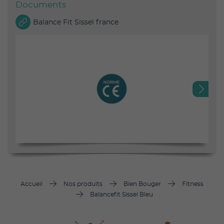
Documents
Balance Fit Sissel france
Next
Accueil
Nos produits
Bien Bouger
Fitness
Balancefit Sissel Bleu