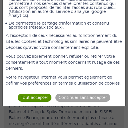
permettre à nos services d'améliorer les contenus qui
Le SISSEL Balancefit agit comme un plateau de
vous sont proposés, de faciliter l'accès aux rubriques...
Freeman classique mais de façon plus moderne, il est
(Utilisation en autre du service d'analyse google
Analytics).
idéal pour améliorer l’équilibre et la coordination afin
de renforcer la musculature.
De permettre le partage d'information et contenu
appréciés (réseaux sociaux).
A l'exception de ceux nécessaires au fonctionnement du
À quoi sert le SISSEL Balancefit ?
site, les cookies et technologies similaires ne peuvent être
déposés qu'avec votre consentement explicite.
La forme spéciale des picots permet une meilleur
Vous pouvez librement donner, refuser ou retirer votre
perception des mouvements. Participe à la
consentement à tout moment concernant l'usage de ces
musculation des pieds et des chevilles.
derniers.
Stimule la circulation sanguine et permet le massage
Votre navigateur Internet vous permet également de
de la plante des pieds grâce à deux hauteurs
définir vos préférences en termes d'utilisation de cookies.
différentes de picots. Il peut aussi être utilisé pour des
exercices en position assise.
Tout accepter
Continuer sans accepter
Le SISSEL Balancefit est un outil d’exercices idéal. Il
peut être employé en complément du SISSEL
Balancefit Pad, du Spiky Dome ou encore du SISSEL
Balance Board, pour un entraînement plus efficace à
des degrés de difficulté différents et adaptés à chaque