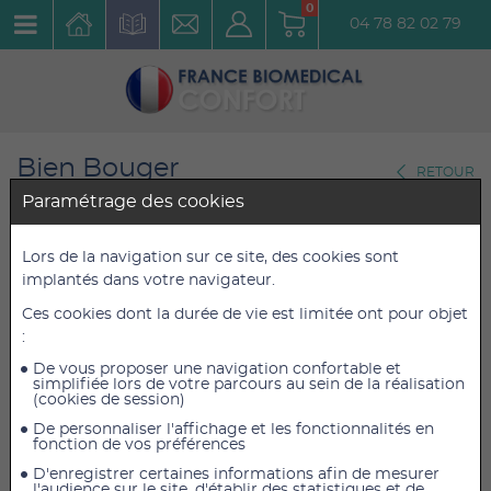
0
04 78 82 02 79
Bien Bouger
RETOUR
Fitness
Paramétrage des cookies
Balancefit Sissel Bleu
Lors de la navigation sur ce site, des cookies sont
implantés dans votre navigateur.
Réf. : 2230
Ces cookies dont la durée de vie est limitée ont pour objet
:
30,60 €
30,60 €
TTC
TTC
25,50 €
25,50 €
De vous proposer une navigation confortable et
HT
HT
simplifiée lors de votre parcours au sein de la réalisation
(cookies de session)
De personnaliser l'affichage et les fonctionnalités en
fonction de vos préférences
AJOUTER AU PANIER
D'enregistrer certaines informations afin de mesurer
l'audience sur le site, d'établir des statistiques et de