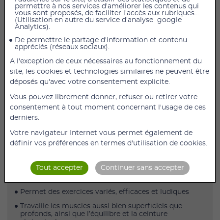
permettre à nos services d'améliorer les contenus qui
Bosu Balance Trainer Elite Gris
vous sont proposés, de faciliter l'accès aux rubriques...
(Utilisation en autre du service d'analyse google
Le BOSU Balance Trainer Elite est l'accessoire idéal
Analytics).
pour la pratique du fitness.
De permettre le partage d'information et contenu
appréciés (réseaux sociaux).
Il intègre un dôme ferme et épais pour une grande
stabilité et résistance.
A l'exception de ceux nécessaires au fonctionnement du
site, les cookies et technologies similaires ne peuvent être
C'est un produit extrêmement durable. Il comprend
déposés qu'avec votre consentement explicite.
des zones d’exercice définies (Power Line, Power Zone)
pour créer un meilleur positionnement et une
Vous pouvez librement donner, refuser ou retirer votre
meilleure répartition du poids du corps qui vous
consentement à tout moment concernant l'usage de ces
permet de tirer le meilleur parti de vos séances
derniers.
d'exercices.
Votre navigateur Internet vous permet également de
Caractéristiques
:
définir vos préférences en termes d'utilisation de cookies.
Poids maximal de l'utilisateur : 181 kg
Tout accepter
Continuer sans accepter
Comprend une pompe manuelle et un manuel
d'utilisation
Permet des exercices variés, efficaces et ludiques
Travaille les muscles aussi bien superficiels que
profonds, ainsi que l’équilibre et la ceinture