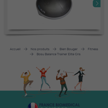
Next
Accueil
Nos produits
Bien Bouger
Fitness
Bosu Balance Trainer Elite Gris