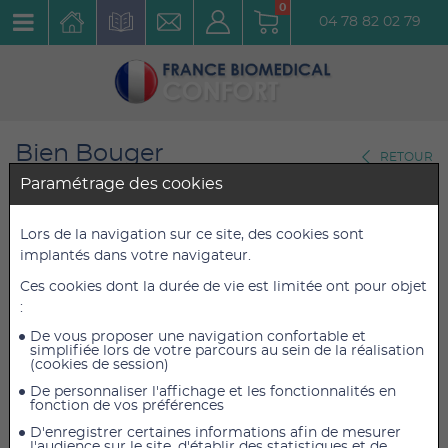
0
04 78 82 02 79
Bien Bouger
RETOUR
Fitness
Paramétrage des cookies
Bosu Balance Trainer Elite Gris
Lors de la navigation sur ce site, des cookies sont
implantés dans votre navigateur.
Réf. : 30264
Ces cookies dont la durée de vie est limitée ont pour objet
:
354,00 €
354,00 €
TTC
TTC
295,00 €
295,00 €
De vous proposer une navigation confortable et
HT
HT
simplifiée lors de votre parcours au sein de la réalisation
(cookies de session)
De personnaliser l'affichage et les fonctionnalités en
fonction de vos préférences
AJOUTER AU PANIER
D'enregistrer certaines informations afin de mesurer
l'audience sur le site, d'établir des statistiques et de