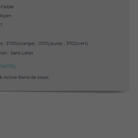
 Faible
Moyen
ort
 : 3700(orange) , 3701(jaune) , 3702(vert)
on : Sans Latex
ents
& Active Band de sissel