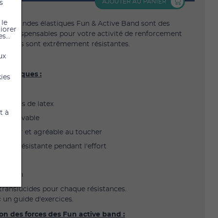
AJOUTER AU PANIER
s
 le
lles bandes élastiques Fun & Active Band sont des
liorer
es indispensables pour votre activité de renforcement
s...
e. Elles sont extrêmement résistantes.
ux
téristiques :
kies
ent pas de latex
t à
dré, lavable
 utiliser et agréable au toucher
ide et résistante pendant l'effort
ur 2m
: 15 cm
translucides pour chaque résistances.
c un guide d'exercices.
on des forces des Fun active band :