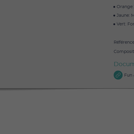
Orange:
Jaune: 
Vert: F
Références
Compositi
Docum
Fun 