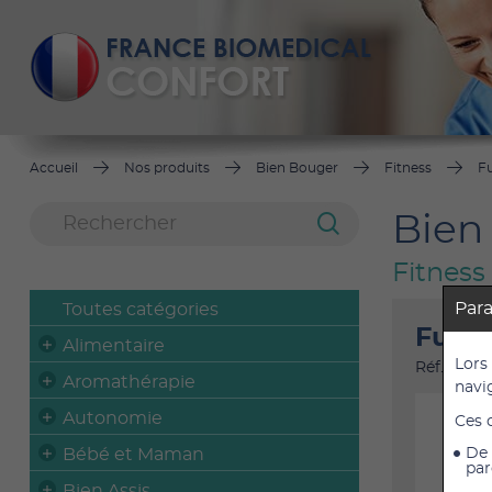
Accueil
Nos produits
Bien Bouger
Fitness
Fu
Bien
Fitness
Par
Toutes catégories
Fun a
Alimentaire
Lors
Réf. : 3702
Aromathérapie
navi
Autonomie
Ces 
Bébé et Maman
De 
par
Bien Assis