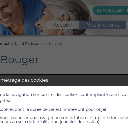
ESPACE CLIENT
Accueil
Nos produits
n active band Résistance forte (vert)
 Bouger
amétrage des cookies
ctive band Résistance forte (vert)
 de la navigation sur ce site, des cookies sont implantés dans vo
gateur.
cookies dont la durée de vie est limitée ont pour objet :
12,50
vous proposer une navigation confortable et simplifiée lors de 
10,42 €
cours au sein de la réalisation (cookies de session)