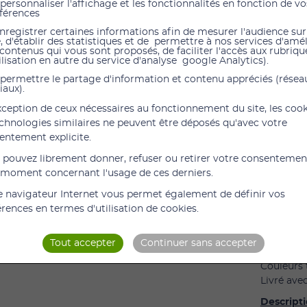
personnaliser l'affichage et les fonctionnalités en fonction de vo
férences
nregistrer certaines informations afin de mesurer l'audience sur
Les nouve
e, d'établir des statistiques et de permettre à nos services d'amé
accessoir
 contenus qui vous sont proposés, de faciliter l'accès aux rubrique
ilisation en autre du service d'analyse google Analytics).
musculair
permettre le partage d'information et contenu appréciés (résea
iaux).
Les carac
exception de ceux nécessaires au fonctionnement du site, les coo
echnologies similaires ne peuvent être déposés qu'avec votre
entement explicite.
Ne conti
Next
 pouvez librement donner, refuser ou retirer votre consentemen
Non pou
 moment concernant l'usage de ces derniers.
Facile à
e navigateur Internet vous permet également de définir vos
Très sol
érences en termes d'utilisation de cookies.
Longue
Tout accepter
Continuer sans accepter
Largeur 
Couleurs 
Livré ave
Descripti