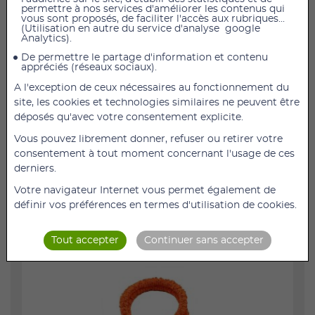
permettre à nos services d'améliorer les contenus qui
vous sont proposés, de faciliter l'accès aux rubriques...
(Utilisation en autre du service d'analyse google
Sangles de gymnastique Slastix disponibles en
Analytics).
résistance forte et souple.
De permettre le partage d'information et contenu
appréciés (réseaux sociaux).
Conçues pour être utilisées sur le BOSU, elles peuvent
également être fixées à différents points pour
A l'exception de ceux nécessaires au fonctionnement du
augmenter la palette d'exercices.
site, les cookies et technologies similaires ne peuvent être
déposés qu'avec votre consentement explicite.
Les sangles Slastix ont un manchon en nylon et des
poignées aux deux extrémités.
Vous pouvez librement donner, refuser ou retirer votre
consentement à tout moment concernant l'usage de ces
derniers.
Références : 30263SJ, 30263SR, 30263SB
Votre navigateur Internet vous permet également de
Couleur : Jaune, orange, bleu
définir vos préférences en termes d'utilisation de cookies.
Poids max supporté : 181 kg
Résistance : Souple, moyenne, forte
Tout accepter
Continuer sans accepter