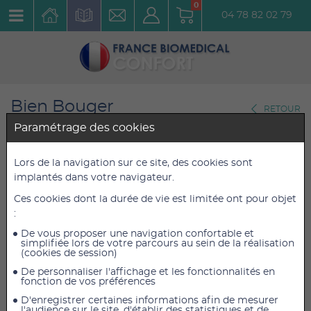
0
04 78 82 02 79
Bien Bouger
RETOUR
Fitness
Paramétrage des cookies
Sangle de gymnastique Slastix
Lors de la navigation sur ce site, des cookies sont
implantés dans votre navigateur.
pour Bosu Résistance souple
Ces cookies dont la durée de vie est limitée ont pour objet
Réf. : 30263SJ
:
De vous proposer une navigation confortable et
37,20 €
37,20 €
TTC
TTC
simplifiée lors de votre parcours au sein de la réalisation
(cookies de session)
31,00 €
31,00 €
HT
HT
De personnaliser l'affichage et les fonctionnalités en
fonction de vos préférences
D'enregistrer certaines informations afin de mesurer
l'audience sur le site, d'établir des statistiques et de
AJOUTER AU PANIER