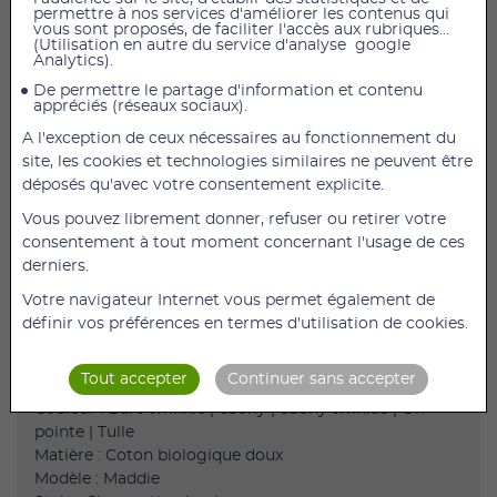
permettre à nos services d'améliorer les contenus qui
vous sont proposés, de faciliter l'accès aux rubriques...
(Utilisation en autre du service d'analyse google
Maddie, la paire de chaussettes de Pilates de la marque
Analytics).
Tavi Noir épouse parfaitement la forme de vos
De permettre le partage d'information et contenu
chevilles et couvre vos pieds.
appréciés (réseaux sociaux).
Cette chaussette pleine protège vos orteils et permet
A l'exception de ceux nécessaires au fonctionnement du
d'avoir les pieds aérés tout en restant chic grâce à une
site, les cookies et technologies similaires ne peuvent être
maille fine située sur le dessus du modèle.
déposés qu'avec votre consentement explicite.
Plus facile à enfiler que les chaussettes anti-dérapantes
Vous pouvez librement donner, refuser ou retirer votre
à orteils séparés, les Tavi Noir Maddie vous
consentement à tout moment concernant l'usage de ces
permettront d'exercer vos activités sportives et toute
derniers.
sécurité et tranquillité d'esprit.
Votre navigateur Internet vous permet également de
Vous pourrez porter vos chaussettes lors de vos
définir vos préférences en termes d'utilisation de cookies.
séances de Pilates au sol ou sur machines.
Tout accepter
Continuer sans accepter
Couleur : Bare twinkle | ebony | ebony twinkle | On
pointe | Tulle
Matière : Coton biologique doux
Modèle : Maddie