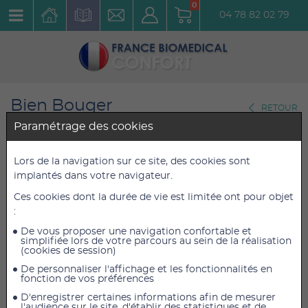
0
04 78 82 02 79
Bien Bouger
RETOUR
Pilates
Paramétrage des cookies
Chaussettes antidérapantes
Lors de la navigation sur ce site, des cookies sont
implantés dans votre navigateur.
Tavi Noir Maddie Bare twinkle
Ces cookies dont la durée de vie est limitée ont pour objet
Réf. : T03425TWB
:
De vous proposer une navigation confortable et
18,50 €
18,50 €
TTC
TTC
simplifiée lors de votre parcours au sein de la réalisation
(cookies de session)
15,42 €
15,42 €
HT
HT
De personnaliser l'affichage et les fonctionnalités en
fonction de vos préférences
D'enregistrer certaines informations afin de mesurer
l'audience sur le site, d'établir des statistiques et de
AJOUTER AU PANIER