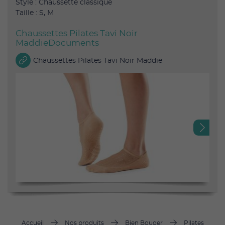
Style : Chaussette classique
Taille : S, M
Chaussettes Pilates Tavi Noir
MaddieDocuments
Chaussettes Pilates Tavi Noir Maddie
Next
Accueil
Nos produits
Bien Bouger
Pilates