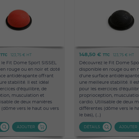
€
148,50 €
TTC
123,75 €
HT
TTC
123,75 €
HT
 le Fit Dome Sport SISSEL
Découvrez le Fit Dome Spo
 en rouge ou en noir et doté
disponible en rouge ou en n
ace antidérapante offrant
d'une surface antidérapante
re stabilité. Il est idéal
une meilleure stabilité. Il es
ercices d'équilibre, de
pour les exercices d'équilibr
tion, musculation et
proprioception, musculatio
ilisable de deux manières
cardio. Utilisable de deux 
s (dôme vers le haut ou vers
différentes (dôme vers le h
le bas), (...)
AJOUTER
DÉTAILS
AJOUTER