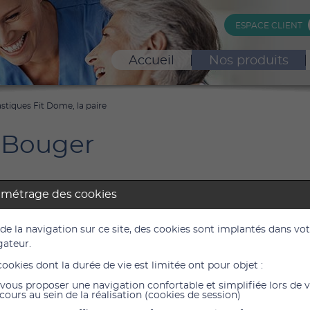
ESPACE CLIENT
Accueil
Nos produits
astiques Fit Dome, la paire
 Bouger
amétrage des cookies
iques Fit Dome, la paire
 de la navigation sur ce site, des cookies sont implantés dans vo
264PE
gateur.
cookies dont la durée de vie est limitée ont pour objet :
28,50
vous proposer une navigation confortable et simplifiée lors de 
23,75 €
cours au sein de la réalisation (cookies de session)