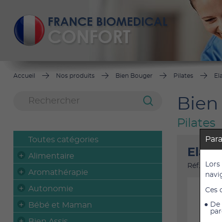
Accueil
Nos produits
Bien Bouger
Pilates
El
Bien
Pilates
Par
Toutes catégories
Elast
Alimentaire
Lors
Réf. : 30
Aromathérapie
navi
Autonomie
Ces 
Bébé et Maman
De 
par
Bien Assis