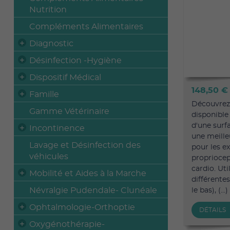
Nutrition
Compléments Alimentaires
Diagnostic
Désinfection -Hygiène
Dispositif Médical
148,50 
Famille
Découvrez
Gamme Vétérinaire
disponible
d'une surf
Incontinence
une meilleu
Lavage et Désinfection des
pour les ex
véhicules
propriocep
cardio. Ut
Mobilité et Aides à la Marche
différente
Névralgie Pudendale- Clunéale
le bas), (...)
Ophtalmologie-Orthoptie
DÉTAILS
Oxygénothérapie-