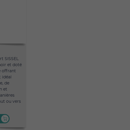
rt SISSEL
oir et doté
 offrant
t idéal
e, de
n et
manières
aut ou vers