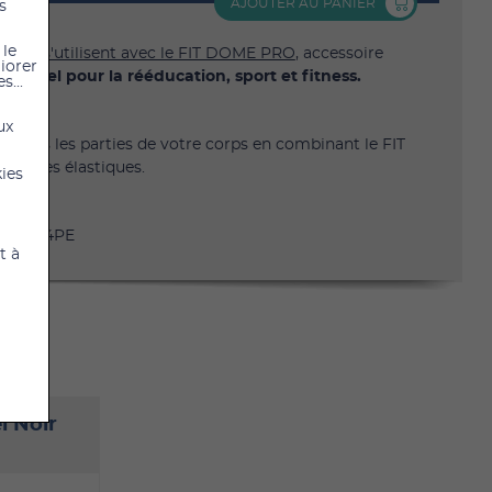
AJOUTER AU PANIER
s
 le
iques
s'utilisent avec le FIT DOME PRO
, accessoire
liorer
tionnel pour la rééducation, sport et fitness.
s...
ux
z toutes les parties de votre corps en combinant le FIT
et les élastiques.
kies
e 30264PE
t à
l Noir