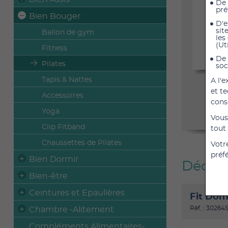
De 
pré
Bien Bouger
D'e
sit
Ballon de gym
les
(Ut
Fitness
De 
Pilates
soc
Tapis & Nattes
A l'
et t
Accessoires
cons
Yoga
Vous
Clip Fitband
tout
Chaussettes de Pilates
Votr
préf
Bien Dormir
Découv
Bien-être
Ceintures et Epaulières
Fit Dom
Réf. : 30264
Chambre -Alitement
Compléments Alimentaires-