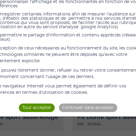
personnaliser l'affichage et les fonctionnalités en fonction de vo
férences
nregistrer certaines informations afin de mesurer l'audience sur
Les élast
e, d'établir des statistiques et de permettre à nos services d'amé
multifonc
 contenus qui vous sont proposés, de faciliter l'accès aux rubrique
ilisation en autre du service d'analyse google Analytics).
permettre le partage d'information et contenu appréciés (résea
iaux).
Travaille
DOME PRO 
exception de ceux nécessaires au fonctionnement du site, les coo
echnologies similaires ne peuvent être déposés qu'avec votre
entement explicite.
Référenc
 pouvez librement donner, refuser ou retirer votre consentemen
 moment concernant l'usage de ces derniers.
e navigateur Internet vous permet également de définir vos
érences en termes d'utilisation de cookies.
rez aussi
Tout accepter
Continuer sans accepter
e Sport Sissel Rouge
Fit Dome Sport Sisse
SR
Réf. : 30264S