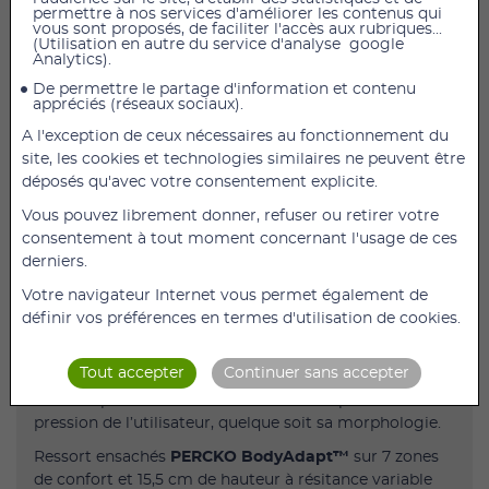
permettre à nos services d'améliorer les contenus qui
vous sont proposés, de faciliter l'accès aux rubriques...
AJOUTER AU PANIER
(Utilisation en autre du service d'analyse google
Analytics).
Matelas hybride Premium PERCKO l 160 cm x L 200
De permettre le partage d'information et contenu
appréciés (réseaux sociaux).
cm x H 25 cm
A l'exception de ceux nécessaires au fonctionnement du
Description
site, les cookies et technologies similaires ne peuvent être
Le matelas PERCKO
qui soulage le dos.
déposés qu'avec votre consentement explicite.
Un confort optimal pour garantir un sommeil
Vous pouvez librement donner, refuser ou retirer votre
régénérateur.
consentement à tout moment concernant l'usage de ces
derniers.
Soulage les douleurs au niveau du dos, grâce aux
mélanges de technologies à mémoire de forme et
Votre navigateur Internet vous permet également de
respirante.
définir vos préférences en termes d'utilisation de cookies.
Permet une circulation de l’air et une régulation de
l’humidité grâce à la mousse
PERCKO SoftCloud™.
Tout accepter
Continuer sans accepter
Aide à répartir de manière uniforme les points de
pression de l’utilisateur, quelque soit sa morphologie.
Ressort ensachés
PERCKO BodyAdapt™
sur 7 zones
de confort et 15,5 cm de hauteur à résitance variable