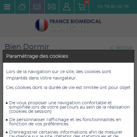
0
04 78 82 02 79
Bien Dormir
RETOUR
Matelas
Paramétrage des cookies
Matelas hybride Premium
Lors de la navigation sur ce site, des cookies sont
implantés dans votre navigateur.
PERCKO l 160 cm x L 200 cm x
Ces cookies dont la durée de vie est limitée ont pour objet
H 25 cm
:
Réf. : 1808182000
De vous proposer une navigation confortable et
simplifiée lors de votre parcours au sein de la réalisation
(cookies de session)
1 770,00 €
1 770,00 €
TTC
TTC
De personnaliser l'affichage et les fonctionnalités en
1 475,00 €
1 475,00 €
HT
HT
fonction de vos préférences
D'enregistrer certaines informations afin de mesurer
l'audience sur le site, d'établir des statistiques et de