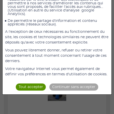
permettre à nos services d'améliorer les contenus qui
vous sont proposés, de faciliter l'accès aux rubriques...
(Utilisation en autre du service d'analyse google
Travel Cover, housse de voyage pour emporter votre
Analytics).
oreiller dans tous vos déplacements.
De permettre le partage d'information et contenu
appréciés (réseaux sociaux).
A l'exception de ceux nécessaires au fonctionnement du
Convient aux oreillers SISSEL PLUS, SISSEL SOFT
site, les cookies et technologies similaires ne peuvent être
et SISSEL SOFT PLUS.
déposés qu'avec votre consentement explicite.
Vous pouvez librement donner, refuser ou retirer votre
consentement à tout moment concernant l'usage de ces
derniers.
Votre navigateur Internet vous permet également de
définir vos préférences en termes d'utilisation de cookies.
Tout accepter
Continuer sans accepter
Next