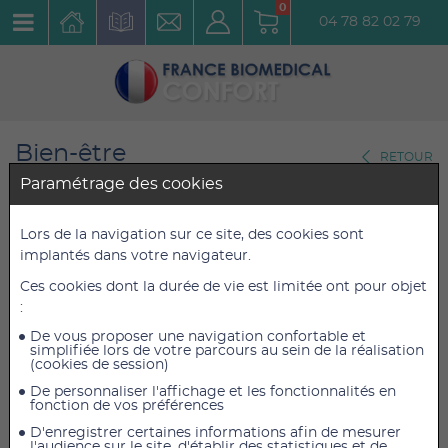
0
04 78 82 02 79
Bien-être
RETOUR
Accessoires Minceur et silhouette
Paramétrage des cookies
Collant Minceur Jambes
Lors de la navigation sur ce site, des cookies sont
implantés dans votre navigateur.
Lègère Lytess Taille 1
Ces cookies dont la durée de vie est limitée ont pour objet
Réf. : 1950025030
:
De vous proposer une navigation confortable et
27,60 €
27,60 €
TTC
TTC
simplifiée lors de votre parcours au sein de la réalisation
(cookies de session)
23,00 €
23,00 €
HT
HT
De personnaliser l'affichage et les fonctionnalités en
fonction de vos préférences
D'enregistrer certaines informations afin de mesurer
l'audience sur le site, d'établir des statistiques et de
AJOUTER AU PANIER