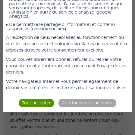
permettre à nos services d'améliorer les contenus qui
vous sont proposés, de faciliter l'accès aux rubriques...
(Utilisation en autre du service d'analyse google
COLLANT MINCEUR JAMBES LÉGÈRES LYTESS
Analytics).
DERMOTEXTILE Taille 1
De permettre le partage d'information et contenu
appréciés (réseaux sociaux).
Description
A l'exception de ceux nécessaires au fonctionnement du
Pour les femmes qui ressentent un effet de jambes
site, les cookies et technologies similaires ne peuvent être
lourdes ou fatiguées.
déposés qu'avec votre consentement explicite.
Collant à compression dégressive en maille microfibre
Vous pouvez librement donner, refuser ou retirer votre
70 deniers.
consentement à tout moment concernant l'usage de ces
Actions cosmétiques :
derniers.
drainante/jambes légères (vigne rouge, extrait de petit
Votre navigateur Internet vous permet également de
houx et algue rouge), amincissante (caféine et
définir vos préférences en termes d'utilisation de cookies.
forskoline, efficace dès 10 jours) et hydratante (beurre
de mangue et huile d’amande douce).
Tout accepter
Continuer sans accepter
Action textile avec le tricotage à compression
dégressive pour soulager les jambes, un plastron pour
un effet ventre plat et une zone de renfort (push-up)
pour galber les fesses.