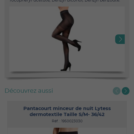
Tocopheryl acetate, Benzyl alcohol, Benzyl benzoate.
Next
Découvrez aussi
Pantacourt minceur de nuit Lytess
dermotextile Taille S/M- 36/42
Réf. : 1950023030