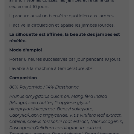
amincir vite les cuisses, les jambes et la taille dans
seulement 10 jours.
Il procure aussi un bien-être quotidien aux jambes.
Il active la circulation et apaise les jambes lourdes.
La silhouette est affinée, la beauté des jambes est
révélée.
Mode d'emploi
Porter 8 heures successives par jour pendant 10 jours.
Lavable à la machine à température 30°.
Composition
86% Polyamide / 14% Elasthanne
Prunus amygdalus dulcis oil, Mangifera indica
(Mango) seed butter, Propylene glycol
dicaprylate/dicaprate, Benzyl salicylate,
Caprylic/Capric triglyceride, Vitis vinifera leaf extract,
Cafeine, Coleus forskohlii root extract, Neoruscogenin,
Ruscogenin,Gelidium cartilagineum extract,