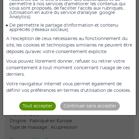
permettre à nos services d'améliorer les contenus qui
vous sont proposés, de faciliter l'accès aux rubriques...
AJOUTER AU PANIER
(Utilisation en autre du service d'analyse google
Analytics).
Soulager vos douleurs grâce à l'appareil de massage
De permettre le partage d'information et contenu
appréciés (réseaux sociaux).
Fit Roller en bois. Idéal pour masser la voûte plantaire.
A l'exception de ceux nécessaires au fonctionnement du
L'association ingénieuse des techniques naturelles
site, les cookies et technologies similaires ne peuvent être
chinoises et des techniques modernes. Avec son bois
déposés qu'avec votre consentement explicite.
de grande qualité, ce roller ergonomique version +
vous satisfera pleinement.
Vous pouvez librement donner, refuser ou retirer votre
consentement à tout moment concernant l'usage de ces
Revigore et stimule
derniers.
Favorise la circulation sanguine
Votre navigateur Internet vous permet également de
Massage des zones réflexes du pied
définir vos préférences en termes d'utilisation de cookies.
Stimule le système lymphatique
Référence 2109
Tout accepter
Continuer sans accepter
Matière : Bois
Origine : Fabriqué en Europe
Type de massage : Acupression