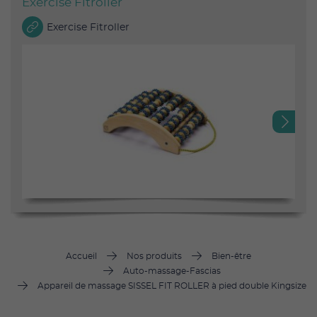
Exercise Fitroller
Exercise Fitroller
Next
Accueil
Nos produits
Bien-être
Auto-massage-Fascias
Appareil de massage SISSEL FIT ROLLER à pied double Kingsize