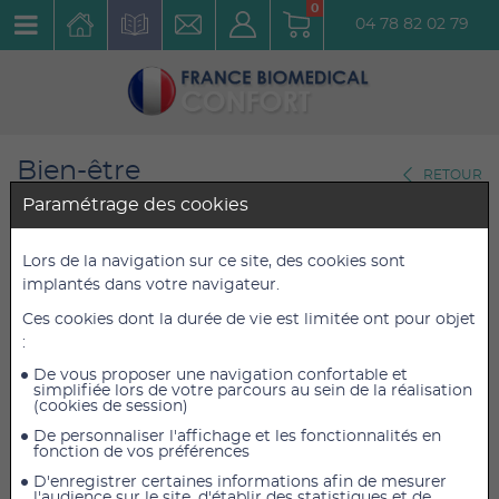
0
04 78 82 02 79
Bien-être
RETOUR
Auto-massage-Fascias
Paramétrage des cookies
Appareil de massage SISSEL
Lors de la navigation sur ce site, des cookies sont
implantés dans votre navigateur.
FIT ROLLER à pied double
Ces cookies dont la durée de vie est limitée ont pour objet
Kingsize
:
Réf. : 2109
De vous proposer une navigation confortable et
simplifiée lors de votre parcours au sein de la réalisation
(cookies de session)
89,50 €
89,50 €
TTC
TTC
De personnaliser l'affichage et les fonctionnalités en
74,58 €
74,58 €
HT
HT
fonction de vos préférences
D'enregistrer certaines informations afin de mesurer
l'audience sur le site, d'établir des statistiques et de