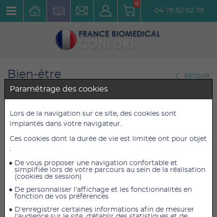
0
04 78 82 02 79
Bien-être
RETOUR
Auto-massage-Fascias
Paramétrage des cookies
Lot de 3 ventouses Original
Lors de la navigation sur ce site, des cookies sont
implantés dans votre navigateur.
BellaBambi Jaune, orange,
Ces cookies dont la durée de vie est limitée ont pour objet
rouge
:
Réf. : 2072
De vous proposer une navigation confortable et
simplifiée lors de votre parcours au sein de la réalisation
(cookies de session)
58,80 €
58,80 €
TTC
TTC
De personnaliser l'affichage et les fonctionnalités en
49,00 €
49,00 €
HT
HT
fonction de vos préférences
D'enregistrer certaines informations afin de mesurer
l'audience sur le site, d'établir des statistiques et de