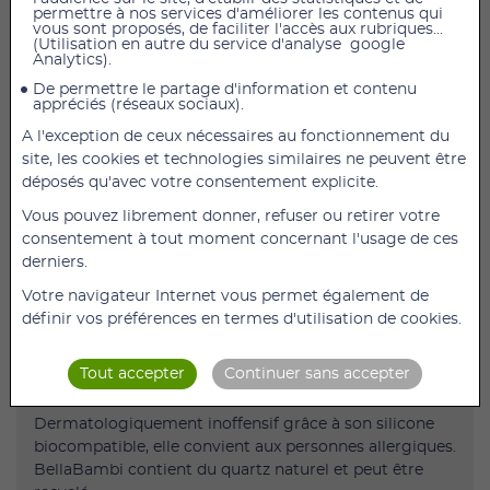
permettre à nos services d'améliorer les contenus qui
vous sont proposés, de faciliter l'accès aux rubriques...
AJOUTER AU PANIER
(Utilisation en autre du service d'analyse google
Analytics).
Lot de 3 ventouses Original BellaBambi Jaune,
De permettre le partage d'information et contenu
appréciés (réseaux sociaux).
orange, rouge
A l'exception de ceux nécessaires au fonctionnement du
Elle active la circulation sanguine, la circulation
site, les cookies et technologies similaires ne peuvent être
lymphatique et améliore la souplesse de la peau.
déposés qu'avec votre consentement explicite.
Composé de silicone biocompatible.
Vous pouvez librement donner, refuser ou retirer votre
BellaBambi active la circulation sanguine, améliore la
consentement à tout moment concernant l'usage de ces
circulation lymphatique et favorise la souplesse.
derniers.
Il soulève les différentes couches de peau, peut
Votre navigateur Internet vous permet également de
décoller les fascias et activer le métabolisme.
définir vos préférences en termes d'utilisation de cookies.
Un des effets secondaires est qu´en appliquant et tirant
BellaBambi par dessus la peau, il génère un effet
Tout accepter
Continuer sans accepter
peeling.
Dermatologiquement inoffensif grâce à son silicone
biocompatible, elle convient aux personnes allergiques.
BellaBambi contient du quartz naturel et peut être