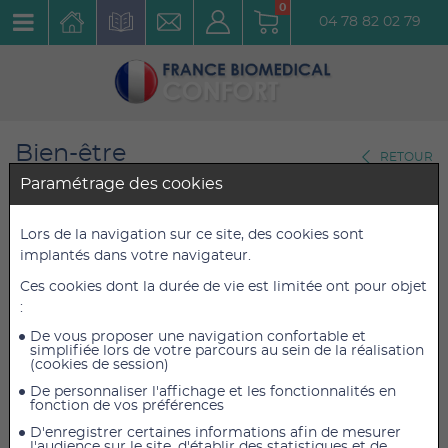
0
04 78 82 02 79
Bien-être
RETOUR
Auto-massage-Fascias
Paramétrage des cookies
Ventouse Silicone Mini
Lors de la navigation sur ce site, des cookies sont
implantés dans votre navigateur.
BellaBambi Bleu nuit
Ces cookies dont la durée de vie est limitée ont pour objet
Réf. : 2071
:
De vous proposer une navigation confortable et
15,60 €
15,60 €
TTC
TTC
simplifiée lors de votre parcours au sein de la réalisation
(cookies de session)
13,00 €
13,00 €
HT
HT
De personnaliser l'affichage et les fonctionnalités en
fonction de vos préférences
D'enregistrer certaines informations afin de mesurer
l'audience sur le site, d'établir des statistiques et de
AJOUTER AU PANIER