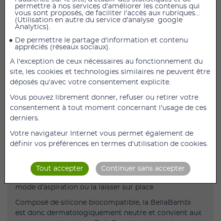
permettre à nos services d'améliorer les contenus qui
vous sont proposés, de faciliter l'accès aux rubriques...
(Utilisation en autre du service d'analyse google
BellaBambi Mini est une ventouse en silicone
Analytics).
biocompatible qui permet d'activer la circulation
De permettre le partage d'information et contenu
sanguine, d'améliorer la circulation lymphatique et de
appréciés (réseaux sociaux).
favoriser la souplesse.
A l'exception de ceux nécessaires au fonctionnement du
Qu'est-ce que la ventouse BellaBambi ?
site, les cookies et technologies similaires ne peuvent être
déposés qu'avec votre consentement explicite.
Elle active la circulation sanguine, améliore la
circulation lymphatique et favorise la souplesse.
Vous pouvez librement donner, refuser ou retirer votre
Elle soulève les différentes couches de peau, peut
consentement à tout moment concernant l'usage de ces
décoller les fascias et activer le métabolisme.
derniers.
Un des effets secondaires est qu´'en appliquant et tirant
Votre navigateur Internet vous permet également de
BellaBambi par dessus la peau, elle génère un effet
définir vos préférences en termes d'utilisation de cookies.
peeling.
Pressez BellaBambi, placez sur la peau et relâchez.
Tout accepter
Continuer sans accepter
Vous pouvez bouger la BellaBambi qui se trouve en
mode d´'aspiration ou la laisser sur place.
Composé de silicone biocompatible, la BellaBambi
est donc dermatologiquement neutre et convient aux