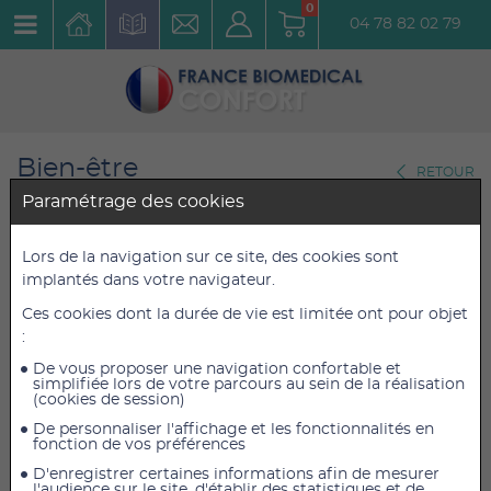
0
04 78 82 02 79
Bien-être
RETOUR
Crèmes de massage
Paramétrage des cookies
Baume du tigre blanc
Lors de la navigation sur ce site, des cookies sont
implantés dans votre navigateur.
Phytomass Pot 125 mL
Ces cookies dont la durée de vie est limitée ont pour objet
Réf. : 1750
:
De vous proposer une navigation confortable et
39,00 €
39,00 €
TTC
TTC
simplifiée lors de votre parcours au sein de la réalisation
(cookies de session)
32,50 €
32,50 €
HT
HT
De personnaliser l'affichage et les fonctionnalités en
fonction de vos préférences
D'enregistrer certaines informations afin de mesurer
l'audience sur le site, d'établir des statistiques et de
AJOUTER AU PANIER