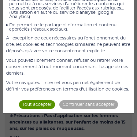
permettre à nos services d'améliorer les contenus qui
vous sont proposés, de faciliter l'accès aux rubriques...
(Utilisation en autre du service d'analyse google
Baume du tigre blanc Phytomass Pot 125 mL
Analytics).
Baume du tigre blanc phyto-traitant et puissant très
De permettre le partage d'information et contenu
appréciés (réseaux sociaux).
concentré en principes actifs phytothérapiques.
A l'exception de ceux nécessaires au fonctionnement du
Formulation légendaire améliorée pour une action en
site, les cookies et technologies similaires ne peuvent être
profondeur conseillée pour l'ensemble des prises en
déposés qu'avec votre consentement explicite.
charge masso-kinésithérapiques.
Vous pouvez librement donner, refuser ou retirer votre
Application localisée sur l'épicentre désiré ou sur des
consentement à tout moment concernant l'usage de ces
grandes surfaces en le diluant avec de l'huile ou de la
derniers.
crème.
Votre navigateur Internet vous permet également de
Principes actifs :
définir vos préférences en termes d'utilisation de cookies.
Huiles essentielles de : eucalyptus, citron, menthe,
cajeput, menthol, cannelle, orange, romarin, girofle,
Tout accepter
Continuer sans accepter
camphre, lavandin.
⚠️Précautions : Pas d'application sur les femmes
enceintes ou allaitantes, sur l'enfant de moins de 15
ans, sur les plaies ou muqueuses.