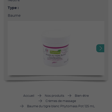
Neutre
Type :
Baume
Next
Accueil
Nos produits
Bien-être
Crèmes de massage
Baume du tigre blanc Phytomass Pot 125 mL