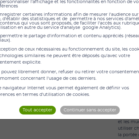
personnaliser l'affichage et les fonctionnalités en fonction de vo
férences
nregistrer certaines informations afin de mesurer l'audience sur
Huile sè
e, d'établir des statistiques et de permettre à nos services d'amé
massage d
 contenus qui vous sont proposés, de faciliter l'accès aux rubrique
ilisation en autre du service d'analyse google Analytics).
Décontrac
permettre le partage d'information et contenu appréciés (résea
corps. Ad
iaux).
bien-être 
exception de ceux nécessaires au fonctionnement du site, les coo
S’utilise
echnologies similaires ne peuvent être déposés qu'avec votre
massage d
entement explicite.
 pouvez librement donner, refuser ou retirer votre consentemen
 moment concernant l'usage de ces derniers.
Profitez 
stress gr
e navigateur Internet vous permet également de définir vos
érences en termes d'utilisation de cookies.
Vendu sa
PRÉCAUT
Tout accepter
Continuer sans accepter
s'exposer 
et les mu
utiliser 
la portée 