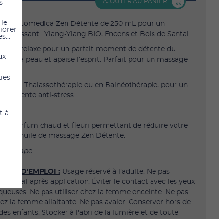
AJOUTER AU PANIER
s
 le
che Phytomedica Zen Détente de 250 mL pour un
liorer
éstressant. Ylang-Ylang BIO, Encens et Bois de Santal.
s...
te et relaxe pour un parfait moment de détente du
ux
oucit la peau et apaise l’esprit. Parfait pour un massage
et Zen.
kies
 aussi en Thalassothérapie ou en Balnéothérapie, pour un
e détente anti-stress.
t à
d'un parfum chaud et fleuri permettant de réduire votre
âce à l'huile de massage Zen Détente.
ns pompe.
IONS D'EMPLOI :
Usage réservé à l’adulte. Ne pas
au soleil après application. Éviter le contact avec les yeux
queuses. Ne pas utiliser chez la femme enceinte. Ne pas
chez la femme allaitante. Ne pas avaler. Conserver hors de
des enfants. Stocker à l'abri de la lumière et de toute