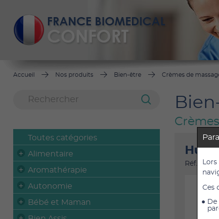
Accueil
Nos produits
Bien-être
Crèmes de massag
Bien
Crèmes
Par
Toutes catégories
Huile
Alimentaire
Lors
Réf. : 1904
Aromathérapie
navi
Autonomie
Ces 
Bébé et Maman
De 
par
Bien Assis