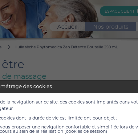
ESPACE CLIENT
Accueil
Nos produits
e
Huile sèche Phytomedica Zen Détente Bouteille 250 mL
-être
 de massage
amétrage des cookies
 sèche Phytomedica Zen Détente Bo
 de la navigation sur ce site, des cookies sont implantés dans vo
gateur.
cookies dont la durée de vie est limitée ont pour objet :
13,30
vous proposer une navigation confortable et simplifiée lors de 
11,08 €
cours au sein de la réalisation (cookies de session)