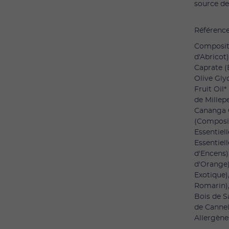
source de
Référence
Compositi
d'Abricot
Caprate (
Olive Gly
Fruit Oil
de Millepe
Cananga O
(Composit
Essentiel
Essentiell
d'Encens)
d'Orange)
Exotique),
Romarin),
Bois de S
de Cannel
Allergène