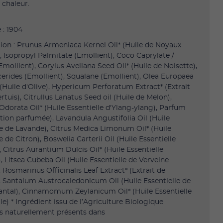
 chaleur.
 : 1904
on : Prunus Armeniaca Kernel Oil* (Huile de Noyaux
), Isopropyl Palmitate (Emollient), Coco Caprylate /
Emollient), Corylus Avellana Seed Oil* (Huile de Noisette),
cerides (Emollient), Squalane (Emollient), Olea Europaea
* (Huile d'Olive), Hypericum Perforatum Extract* (Extrait
rtuis), Citrullus Lanatus Seed oil (Huile de Melon),
dorata Oil* (Huile Essentielle d'Ylang-ylang), Parfum
ion parfumée), Lavandula Angustifolia Oil (Huile
le de Lavande), Citrus Medica Limonum Oil* (Huile
e de Citron), Boswelia Carterii Oil (Huile Essentielle
, Citrus Aurantium Dulcis Oil* (Huile Essentielle
, Litsea Cubeba Oil (Huile Essentielle de Verveine
 Rosmarinus Officinalis Leaf Extract* (Extrait de
 Santalum Austrocaledonicum Oil (Huile Essentielle de
antal), Cinnamomum Zeylanicum Oil* (Huile Essentielle
le) * Ingrédient issu de l’Agriculture Biologique
s naturellement présents dans