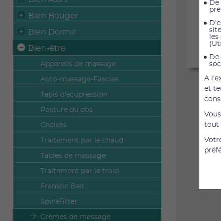
De 
pré
Bien Bouger
D'e
sit
Bien Dormir
les
(Ut
Bien-être
De 
Appareils de massage
soc
A l'
Auto-massage-Fascias
et t
Tapis d'acupression
cons
Posture du dos
Vous
tout
Chaises
Votr
Traitement par le chaud
préf
Tables de massage
Traitement par le froid
Franklin Ball
Spinefitter
Crèmes de massage