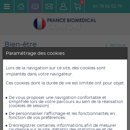
0
04 78 82 02 79
Bien-être
RETOUR
Crèmes de massage
Paramétrage des cookies
Pompe pour crème de
Lors de la navigation sur ce site, des cookies sont
implantés dans votre navigateur.
massage neutre ou Hypergliss
Ces cookies dont la durée de vie est limitée ont pour objet
1L
:
Réf. : 1751 / 1P
De vous proposer une navigation confortable et
simplifiée lors de votre parcours au sein de la réalisation
(cookies de session)
1,50 €
1,50 €
TTC
TTC
De personnaliser l'affichage et les fonctionnalités en
1,25 €
1,25 €
HT
HT
fonction de vos préférences
D'enregistrer certaines informations afin de mesurer
l'audience sur le site, d'établir des statistiques et de