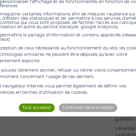
personnaliser l'affichage et les fonctionnalités en fonction de vo
férences
nregistrer certaines informations afin de mesurer l'audience sur
La bande 
e, d'établir des statistiques et de permettre à nos services d'amé
haute qua
 contenus qui vous sont proposés, de faciliter l'accès aux rubrique
ilisation en autre du service d'analyse google Analytics).
Il est dou
permettre le partage d'information et contenu appréciés (résea
transpira
iaux).
aucun ing
exception de ceux nécessaires au fonctionnement du site, les coo
professio
echnologies similaires ne peuvent être déposés qu'avec votre
Ne pas ap
entement explicite.
(neuroder
Next
 pouvez librement donner, refuser ou retirer votre consentemen
de peau s
 moment concernant l'usage de ces derniers.
adhésif. 
e navigateur Internet vous permet également de définir vos
érences en termes d'utilisation de cookies.
La thérap
Tout accepter
Continuer sans accepter
Le K-Tapi
guérison 
L'éventail
contracti