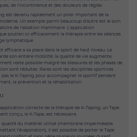
ues, de l'incontinence et des douleurs de règles.
ng est devenu rapidement un pilier important de la
moderne. Un exemple parmi beaucoup d'autre est le soin
atoire de l'ablation mammaire. L'application
ue soutien ici efficacement la thérapie entre les séances
ge lymphatique.
t efficace a sa place dans le sport de haut niveau. Le
arde son entière mobilité, la qualité de vie augmente.
ement reste possible malgré les blessures et les phases de
tion sont réduites. Rares sont les disciplines sportives
nt pas le K-Taping pour accompagner le sportif pendant
ment, la prévention et la réhabilitation.
 :
application correcte de la thérapie de K-Taping, un Tape
ent conçu, le K-Tape, est nécessaire.
a qualité du matériel utilisé (membrane imperméable
ttant l'´évaporation), il est possible de porter le Tape
rand confort et sans gêne plusieurs journées durant,