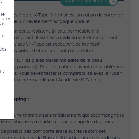
AJOUTER AU PANIER
s
 le
de kinésiologie K-Tape Original est un ruban de coton de
liorer
lité avec un revêtement acrylique ondulé.
s...
x pour la peau, résistant à l'eau, perméable à la
ux
tion et respirant. Il est sans médicament et ne contient
rédient actif. K-Tape est recouvert de l'adhésif
kies
nnel Physiobond et ne contient pas de latex.
pliquer sur les plaies ou les maladies de la peau
matite, psoriasis). Pour les patients ayant des problèmes
t à
ensibles, vous devez tester la compatibilité avec le ruban
Utilisé et recommandé par l'Académie K-Taping.
ie K-Taping :
ng est une thérapie sans médicament qui accompagne la
de nombreuses maladies et qui soulage les douleurs.
 de possibilités comporte entre autres le soin des
ons musculaires, de l'instabilité articulaire, des œdèmes