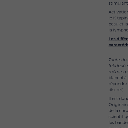
stimulant
Activatio
le K tapi
peau et la
la lymphe
Les diffé
caractéri
Toutes le
fabriquée
mêmes pr
blanchi à
répondre 
discret).
Il est don
Originair
de la chr
scientifiq
les bande