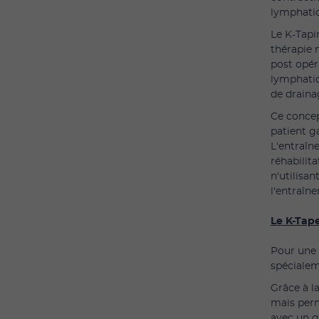
lymphatiq
Le K-Tapi
thérapie 
post opér
lymphatiq
de draina
Ce concep
patient g
L'entraîn
réhabilita
n'utilisa
l'entraîne
Le K-Tape
Pour une 
spécialem
Grâce à l
mais perme
avec un g