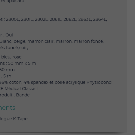
 et apaisant.
s : 2800L, 2801L, 2802L, 2861L, 2862L, 2863L, 2864L,
r : Oui
 Blanc, beige, marron clair, marron, marron foncé,
ès foncé,noir,
, rose
ns : 50 mm x 5 m
: 50 mm
: 5 m
 96% coton, 4% spandex et colle acrylique Physiobond
E Médical Classe I
roduit : Bande
ents
logue K-Tape