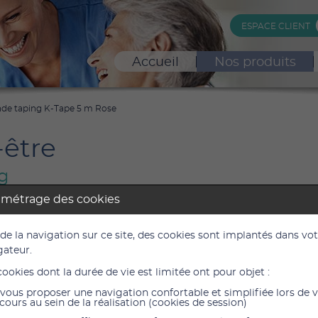
ESPACE CLIENT
Accueil
Nos produits
de taping K-Tape 5 m Rose
-être
g
amétrage des cookies
 taping K-Tape 5 m Rose
 de la navigation sur ce site, des cookies sont implantés dans vo
2L
gateur.
cookies dont la durée de vie est limitée ont pour objet :
11,10 
vous proposer une navigation confortable et simplifiée lors de 
9,25 €
H
cours au sein de la réalisation (cookies de session)