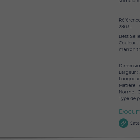
stimulant
Référence
2803L
Best Selle
Couleur :
marron tr
bleu
Dimensio
Largeur 
Longueur 
Matière :
Norme : C
Type de p
Docum
Cata