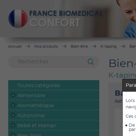
Accueil
Nos produits
Bien-être
K-taping
Ban
Bien
K-tapin
Par
Toutes catégories
Bande
Alimentaire
Lors
Réf. : 280
Aromathérapie
navi
Autonomie
Ces 
Bébé et Maman
De 
par
Bien Assis