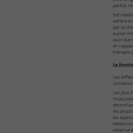
parfois m
Son élast
adhère à l
par la ch
aucun mé
quoi que f
en nageant
thérapie 
Le fonct
Les diffé
utilisatio
Les plus 
musculaire
détonifian
les propr
les appli
Réduction
obtenue e