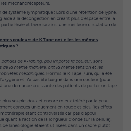
 les méchanorécepteurs.
n de système lymphatique : Lors d'une rétention de lyphe,
ng aide à la décongestion en créant plus d'espace entre la
 partie lésée et favorise ainsi une meilleure circulation de
.
rentes couleurs de K-Tape ont-elles les mêmes
stiques ?
s bandes de K-Taping, peu importe la couleur, sont
s de la même manière, ont la même tension et les
opriétés mécaniques.
Hormis le K-Tape Pure, qui a été
 l’oxygène et n’a pas été baigné dans une couleur (pour
à une demande croissante des patients de porter un tape
c plus souple, doux et encore mieux toléré par la peau.
ement conçues uniquement en rouge et bleu (les effets
omothérapie étant controversés car pas d’appui
ue quant à l’action de la longueur d’onde sur la cellule),
s de kinésiologie étaient utilisées dans un cadre plutôt