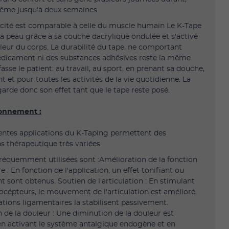
ême jusqu'à deux semaines.
icité est comparable à celle du muscle humain Le K-Tape
a peau grâce à sa couche d´acrylique ondulée et s'´active
aleur du corps. La durabilité du tape, ne comportant
dicament ni des substances adhésives reste la même
asse le patient: au travail, au sport, en prenant sa douche,
 et pour toutes les activités de la vie quotidienne. La
garde donc son effet tant que le tape reste posé.
ionnement :
rentes applications du K-Taping permettent des
ns thérapeutique très variées.
fréquemment utilisées sont :Amélioration de la fonction
 : En fonction de l'application, un effet tonifiant ou
t sont obtenus. Soutien de l'articulation : En stimulant
iocépteurs, le mouvement de l'articulation est amélioré,
cations ligamentaires la stabilisent passivement.
 de la douleur : Une diminution de la douleur est
n activant le système antalgique endogène et en