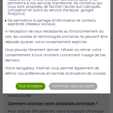
permettre à nos services d'améliorer les contenus qui
vous sont proposés, de faciliter l'accès aux rubriques...
(Utilisation en autre du service d'analyse google
Ceinture lombaire Tens Belt Chattanooga Medium
Analytics).
Vous souffrez d'une lombalgie chronique et souhaitez
De permettre le partage d'information et contenu
appréciés (réseaux sociaux).
soulager vos douleurs dans le bas du dos ?
A l'exception de ceux nécessaires au fonctionnement du
Découvrez la ceinture lombaire Tens Belt de
site, les cookies et technologies similaires ne peuvent être
Chattanooga. Légère et dotée d'un effet seconde peau
déposés qu'avec votre consentement explicite.
grâce à sa technologie PoroStrap Donjoy, elle offre
également un confort d'utilisation optimal grâce à son
Vous pouvez librement donner, refuser ou retirer votre
textile ajouré.
consentement à tout moment concernant l'usage de ces
derniers.
Les câbles avec fiche banane passent dans la ceinture
pour atteindre les électrodes placées au niveau des
Votre navigateur Internet vous permet également de
lombaires.
définir vos préférences en termes d'utilisation de cookies.
La ceinture Tens Belt s'utilise seule pour maintenir
votre dos ou avec le stimulateur antalgique Cefar Tens
Tout accepter
Continuer sans accepter
dans le cadre d'une neurostimulation électrique
transcutanée.
Comment soulager votre lombalgie chronique
?
Pour soigner efficacement votre lombalgie chronique