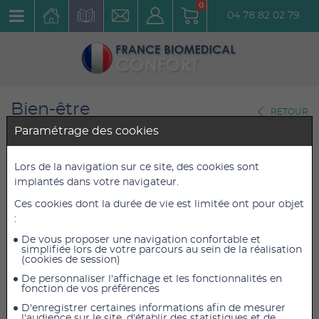
0
04 78 82 02 79
Bien-être
RETOUR
Posture du dos
Paramétrage des cookies
Ceinture lombaire Tens Belt
Lors de la navigation sur ce site, des cookies sont
implantés dans votre navigateur.
Chattanooga Medium
Ces cookies dont la durée de vie est limitée ont pour objet
Réf. : 6518B
:
De vous proposer une navigation confortable et
65,99 €
65,99 €
TTC
TTC
simplifiée lors de votre parcours au sein de la réalisation
(cookies de session)
54,99 €
54,99 €
HT
HT
De personnaliser l'affichage et les fonctionnalités en
fonction de vos préférences
D'enregistrer certaines informations afin de mesurer
l'audience sur le site, d'établir des statistiques et de
AJOUTER AU PANIER