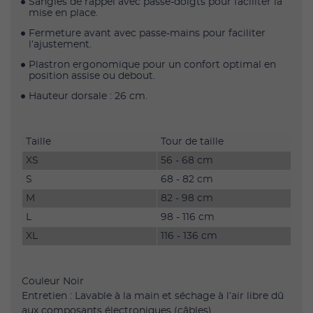
Sangles de rappel avec passe-doigts pour faciliter la
mise en place.
Fermeture avant avec passe-mains pour faciliter
l’ajustement.
Plastron ergonomique pour un confort optimal en
position assise ou debout.
Hauteur dorsale : 26 cm.
Taille
Tour de taille
XS
56 - 68 cm
S
68 - 82 cm
M
82 - 98 cm
L
98 - 116 cm
XL
116 - 136 cm
Couleur Noir
Entretien : Lavable à la main et séchage à l’air libre dû
aux composants électroniques (câbles)