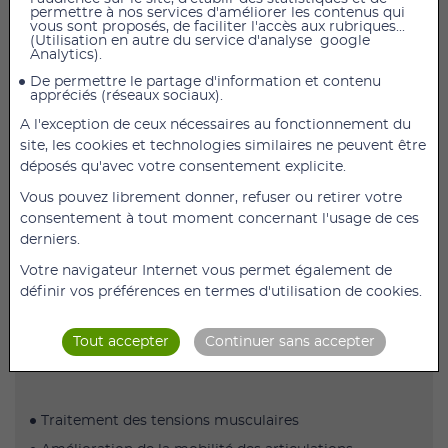
permettre à nos services d'améliorer les contenus qui
Le SPINEFITTER by SISSEL est un
outil très efficace
vous sont proposés, de faciliter l'accès aux rubriques...
pour mobiliser la colonne
vertébrale et libérer les
(Utilisation en autre du service d'analyse google
Analytics).
tensions
.
De permettre le partage d'information et contenu
Composé de 28 balles positionnées sur deux rangées
appréciés (réseaux sociaux).
et reliées entre elles en une seule pièce, il provoque un
A l'exception de ceux nécessaires au fonctionnement du
effet stimulant grâce à une pression profonde exercée
site, les cookies et technologies similaires ne peuvent être
sur l'ensemble de la musculature des 2 côtés de la
déposés qu'avec votre consentement explicite.
colonne vertébrale.
Vous pouvez librement donner, refuser ou retirer votre
Des exercices spécifiques réalisés avec le SPINEFITTER
consentement à tout moment concernant l'usage de ces
améliorent l'amplitude des mouvements. Livré avec
derniers.
une sangle de transport.
Votre navigateur Internet vous permet également de
définir vos préférences en termes d'utilisation de cookies.
Pour traiter les douleurs dorsales, les tensions
musculaires et améliorer la mobilité des articulations :
Tout accepter
Continuer sans accepter
Quels sont les principaux effets du SPINEFITTER ?
Traitement des tensions musculaires