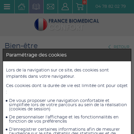
0
04 78 82 02 79
Bien-être
RETOUR
Spinefitter
Paramétrage des cookies
SPINEFITTER by SISSEL Bleu
Lors de la navigation sur ce site, des cookies sont
implantés dans votre navigateur.
Réf. : 20510
Ces cookies dont la durée de vie est limitée ont pour objet
:
128,50 €
128,50 €
TTC
TTC
107,08 €
107,08 €
De vous proposer une navigation confortable et
HT
HT
simplifiée lors de votre parcours au sein de la réalisation
(cookies de session)
De personnaliser l'affichage et les fonctionnalités en
fonction de vos préférences
AJOUTER AU PANIER
D'enregistrer certaines informations afin de mesurer
l'audience sur le site, d'établir des statistiques et de