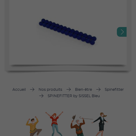
Next
Accueil
Nos produits
Bien-être
Spinefitter
SPINEFITTER by SISSEL Bleu