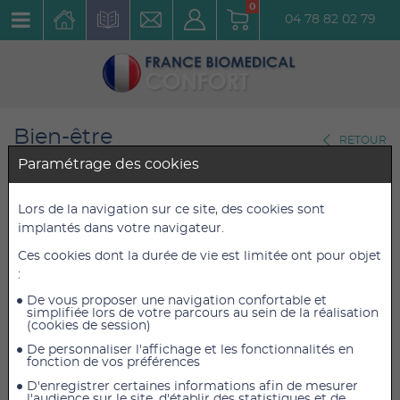
0
04 78 82 02 79
Bien-être
RETOUR
Tables de massage
Paramétrage des cookies
Housse éponge avec trou
Lors de la navigation sur ce site, des cookies sont
implantés dans votre navigateur.
visage Luxe Winelec Chocolat
Ces cookies dont la durée de vie est limitée ont pour objet
Réf. : 2023TR
:
De vous proposer une navigation confortable et
29,50 €
29,50 €
TTC
TTC
simplifiée lors de votre parcours au sein de la réalisation
(cookies de session)
24,58 €
24,58 €
HT
HT
De personnaliser l'affichage et les fonctionnalités en
fonction de vos préférences
D'enregistrer certaines informations afin de mesurer
l'audience sur le site, d'établir des statistiques et de
AJOUTER AU PANIER