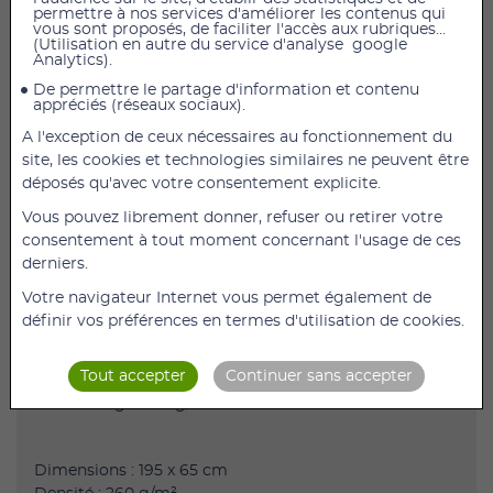
permettre à nos services d'améliorer les contenus qui
vous sont proposés, de faciliter l'accès aux rubriques...
(Utilisation en autre du service d'analyse google
Facile d'entretien, ce drap housse éponge de qualité
Analytics).
protège votre table tout en donnant une douceur
De permettre le partage d'information et contenu
confortable à la personne allongée. Les 4 coins à
appréciés (réseaux sociaux).
élastiques permettent d'adapter cette housse à toutes
A l'exception de ceux nécessaires au fonctionnement du
les tables de dimensions approchant 65 x 200 cm.
site, les cookies et technologies similaires ne peuvent être
déposés qu'avec votre consentement explicite.
Caractéristiques :
Vous pouvez librement donner, refuser ou retirer votre
consentement à tout moment concernant l'usage de ces
Recouvre et protège vos tables
derniers.
Faciles d'entretien et très pratiques à enfiler
Votre navigateur Internet vous permet également de
Strech 73% coton, 27% polyester
définir vos préférences en termes d'utilisation de cookies.
Bordures élastiques
Dimensions : L = 195cm, l = 65cm ou 80cm
Tout accepter
Continuer sans accepter
Grammage : 260g/m²
Dimensions : 195 x 65 cm