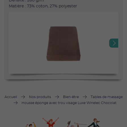
Densité : 260 g/m²
Matière : 73% coton, 27% polyester
Next
Accueil
Nos produits
Bien-être
Tables de massage
Housse éponge avec trou visage Luxe Winelec Chocolat