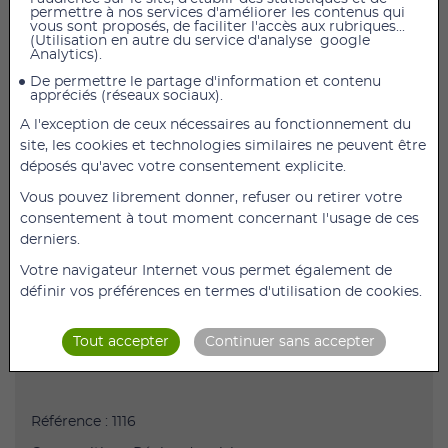
permettre à nos services d'améliorer les contenus qui
vous sont proposés, de faciliter l'accès aux rubriques...
(Utilisation en autre du service d'analyse google
​​​Compresse chaude en pépins de raisin : ​​La compresse
Analytics).
en pépins de raisin soulage les douleurs du dos, des
De permettre le partage d'information et contenu
épaules et de la nuque.
appréciés (réseaux sociaux).
Le choix des pépins de raisin permettent de garder la
A l'exception de ceux nécessaires au fonctionnement du
chaleur longtemps. La compresse, avec sa grande
site, les cookies et technologies similaires ne peuvent être
surface, s'adapte parfaitement à votre corps.
déposés qu'avec votre consentement explicite.
Le coussin en pépins de raisin vous offre tous les
Vous pouvez librement donner, refuser ou retirer votre
bénéfices d'un coussin mou.
consentement à tout moment concernant l'usage de ces
derniers.
Caractéristiques de la compresse pépins de raisin :
Votre navigateur Internet vous permet également de
Confortable grâce à la finesse des pépins
définir vos préférences en termes d'utilisation de cookies.
Micro-Ondes ou congélateur
Forme 3 volet
Tout accepter
Continuer sans accepter
Dimension: 20x40 cm
Référence : 1116