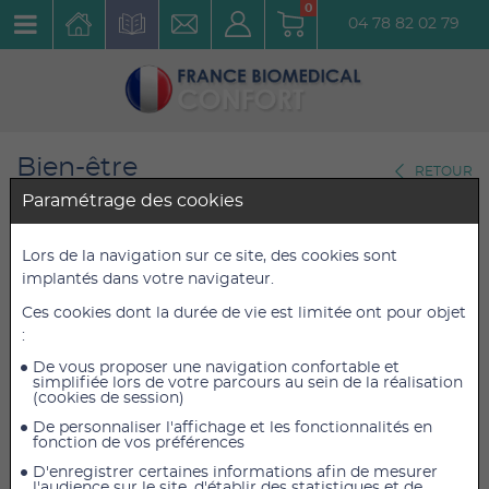
0
04 78 82 02 79
Bien-être
RETOUR
Traitement par le chaud
Paramétrage des cookies
Compresse en pépins de
Lors de la navigation sur ce site, des cookies sont
implantés dans votre navigateur.
raisin SISSEL VINOTHERM
Ces cookies dont la durée de vie est limitée ont pour objet
Réf. : 1116
:
De vous proposer une navigation confortable et
29,40 €
29,40 €
TTC
TTC
simplifiée lors de votre parcours au sein de la réalisation
(cookies de session)
24,50 €
24,50 €
HT
HT
De personnaliser l'affichage et les fonctionnalités en
fonction de vos préférences
D'enregistrer certaines informations afin de mesurer
l'audience sur le site, d'établir des statistiques et de
AJOUTER AU PANIER