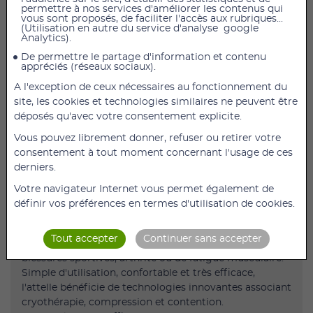
permettre à nos services d'améliorer les contenus qui
vous sont proposés, de faciliter l'accès aux rubriques...
(Utilisation en autre du service d'analyse google
L'attelle de froid gonflable pour le genou SISSEL
Analytics).
permet de maintenir la pression et le froid sur les
De permettre le partage d'information et contenu
contusions afin de soulager la douleur, limiter la
appréciés (réseaux sociaux).
formation d'oedème et l'inflammation.
A l'exception de ceux nécessaires au fonctionnement du
Facile d'utilisation, vous pourrez utiliser l'attelle
site, les cookies et technologies similaires ne peuvent être
gonflable chez vous.
déposés qu'avec votre consentement explicite.
Vous pouvez librement donner, refuser ou retirer votre
Comment fonctionne l'attelle de froid gonflable
consentement à tout moment concernant l'usage de ces
SISSEL ?
derniers.
Votre navigateur Internet vous permet également de
L'attelle gonflable SISSEL permet de réduire
définir vos préférences en termes d'utilisation de cookies.
efficacement les oedèmes, de diminuer les
inflammations ainsi que les contractures musculaires.
Tout accepter
Continuer sans accepter
Elle peut également être utiliser en cas d'entorses, de
blessures sportives, arthrite ou de fatigue musculaire.
Simple d'utilisation, confortable et très efficace,
l'attelle bénéficie de technologies innovantes associant
cryothérapie, compression et contention.