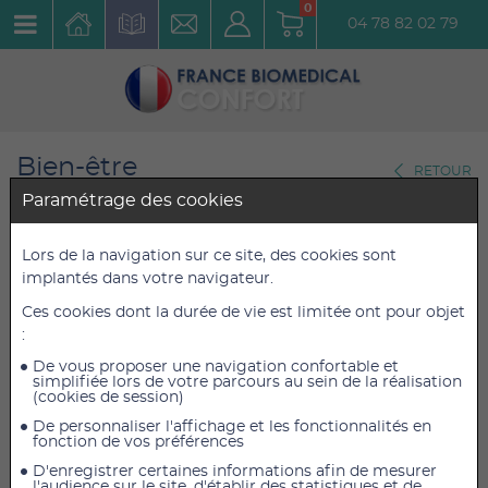
0
04 78 82 02 79
Bien-être
RETOUR
Traitement par le froid
Paramétrage des cookies
Attelle de froid gonflable
Lors de la navigation sur ce site, des cookies sont
implantés dans votre navigateur.
SISSEL genou
Ces cookies dont la durée de vie est limitée ont pour objet
Réf. : 1612
:
De vous proposer une navigation confortable et
47,50 €
47,50 €
TTC
TTC
simplifiée lors de votre parcours au sein de la réalisation
(cookies de session)
39,58 €
39,58 €
HT
HT
De personnaliser l'affichage et les fonctionnalités en
fonction de vos préférences
D'enregistrer certaines informations afin de mesurer
l'audience sur le site, d'établir des statistiques et de
AJOUTER AU PANIER