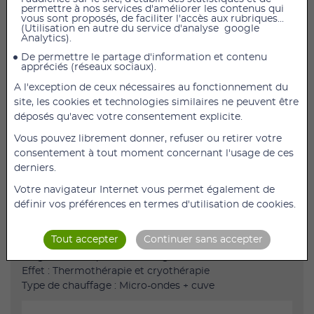
permettre à nos services d'améliorer les contenus qui
vous sont proposés, de faciliter l'accès aux rubriques...
(Utilisation en autre du service d'analyse google
Compresse de froid ou chaud en gel idéale pour une
Analytics).
utilisation au cabinet ou à domicile.
De permettre le partage d'information et contenu
appréciés (réseaux sociaux).
Préparation au four micro-ondes, au bain marie ou au
freezer pour la cryothérapie
A l'exception de ceux nécessaires au fonctionnement du
Très économique
site, les cookies et technologies similaires ne peuvent être
déposés qu'avec votre consentement explicite.
Dimensions : 25 cm x 12 cm
Vous pouvez librement donner, refuser ou retirer votre
Avec ou sans housse
consentement à tout moment concernant l'usage de ces
Références : 4021, 4020
derniers.
Best Seller : Oui
Votre navigateur Internet vous permet également de
Composition : Gel
définir vos préférences en termes d'utilisation de cookies.
Dimensions : 12 x 25 cm
Garantie : 2 ans
Tout accepter
Continuer sans accepter
Norme : CE Médical Classe I
Origine : Fabriqué en Allemagne
Effet : Thermothérapie et cryothérapie
Type de chauffage : Micro-ondes + cuve