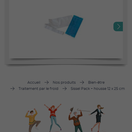
Next
Accueil
Nos produits
Bien-être
Traitement par le froid
Sissel Pack + housse 12 x 25 cm