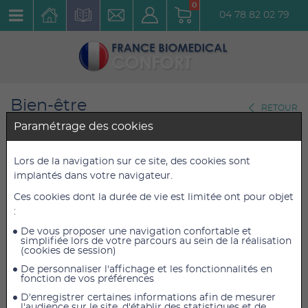
0
04 78 82 02 79
Bien-être
RETOUR
Traitement par le froid
Paramétrage des cookies
Sissel Pack + housse 12 x 25
Lors de la navigation sur ce site, des cookies sont
implantés dans votre navigateur.
cm
Ces cookies dont la durée de vie est limitée ont pour objet
Réf. : 4021
:
De vous proposer une navigation confortable et
8,40 €
8,40 €
TTC
TTC
simplifiée lors de votre parcours au sein de la réalisation
(cookies de session)
7,00 €
7,00 €
HT
HT
De personnaliser l'affichage et les fonctionnalités en
fonction de vos préférences
D'enregistrer certaines informations afin de mesurer
l'audience sur le site, d'établir des statistiques et de
AJOUTER AU PANIER