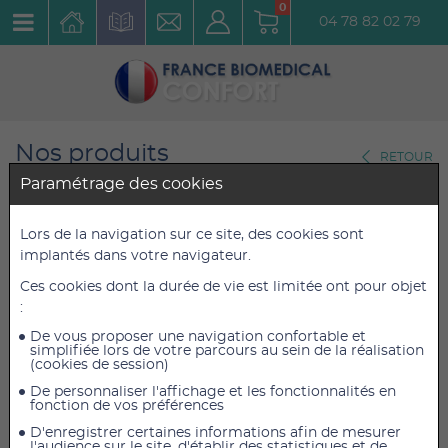
0
04 78 82 02 79
Nos produits
RETOUR
Paramétrage des cookies
Boîte d'Urinal masculin 20
Lors de la navigation sur ce site, des cookies sont
unités
implantés dans votre navigateur.
Réf. : BUM20U
Ces cookies dont la durée de vie est limitée ont pour objet
:
12,00 €
12,00 €
De vous proposer une navigation confortable et
TTC
TTC
simplifiée lors de votre parcours au sein de la réalisation
10,00 €
10,00 €
HT
HT
(cookies de session)
De personnaliser l'affichage et les fonctionnalités en
fonction de vos préférences
D'enregistrer certaines informations afin de mesurer
AJOUTER AU PANIER
l'audience sur le site, d'établir des statistiques et de