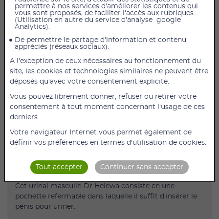
permettre à nos services d'améliorer les contenus qui
vous sont proposés, de faciliter l'accès aux rubriques...
Boîte d'Urinal masculin 20 unités
(Utilisation en autre du service d'analyse google
Analytics).
Présentation
De permettre le partage d'information et contenu
appréciés (réseaux sociaux).
L’urinal masculin Dr Helewa est un dispositif de recueil
d’urines portatif qui s’adresse à tous les hommes qui
A l'exception de ceux nécessaires au fonctionnement du
n’ont pas accès à des toilettes dans l’immédiat ou
site, les cookies et technologies similaires ne peuvent être
temporairement.
déposés qu'avec votre consentement explicite.
Son usage peut être médical, par exemple lorsqu’un
Vous pouvez librement donner, refuser ou retirer votre
patient souffre d’une mobilité réduite ou qu’il doit
consentement à tout moment concernant l'usage de ces
subir un alitement prolongé en raison d’un
derniers.
traumatisme, d’une maladie, ou plus simplement
Votre navigateur Internet vous permet également de
pratique comme chez certains travailleurs isolés.
définir vos préférences en termes d'utilisation de cookies.
C’est le cas notamment des grutiers ou des routiers
qui peuvent rester cloîtrés dans leur cabine pendant de
Tout accepter
Continuer sans accepter
longues périodes.
Cet urinal masculin Dr Helewa consiste en une
pochette refermable dans laquelle il suffit d’insérer le
pénis pour uriner.