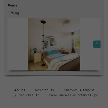
Poids
2,75 kg.
Next
Accueil
Nos produits
Chambre -Alitement
Sécurité au lit
Barre Latérale avec potence Gripo