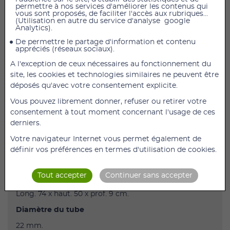
permettre à nos services d'améliorer les contenus qui
vous sont proposés, de faciliter l'accès aux rubriques...
(Utilisation en autre du service d'analyse google
Barre Latérale avec potence Gripo
Analytics).
Fait partie des options concernant la Gripo Pole,
De permettre le partage d'information et contenu
appréciés (réseaux sociaux).
système unique d'appui.
A l'exception de ceux nécessaires au fonctionnement du
Consultez l'entiereté de la gamme Gripo sur notre site.
site, les cookies et technologies similaires ne peuvent être
Un appui très complet pour se tracter efficacement
déposés qu'avec votre consentement explicite.
d’une position assise, idéalement placé à côté d’un lit,
Vous pouvez librement donner, refuser ou retirer votre
dans une salle de bains ou un WC.
consentement à tout moment concernant l'usage de ces
Il est composé d’une double barre en aluminium et
derniers.
d’un appui suspendu par une lanière.
Votre navigateur Internet vous permet également de
Poids maximum autorisé
définir vos préférences en termes d'utilisation de cookies.
110 kg.
Tout accepter
Continuer sans accepter
Dimensions
:
Long. 74 x haut. 50 x prof. 9 cm.
Diamètre du tube
22 mm.